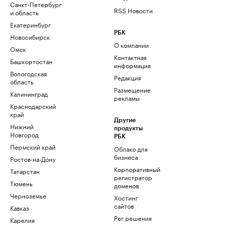
Санкт-Петербург
RSS Новости
и область
Екатеринбург
РБК
Новосибирск
О компании
Омск
Контактная
Башкортостан
информация
Вологодская
Редакция
область
Размещение
Калининград
рекламы
Краснодарский
край
Другие
Нижний
продукты
Новгород
РБК
Пермский край
Облако для
бизнеса
Ростов-на-Дону
Корпоративный
Татарстан
регистратор
Тюмень
доменов
Черноземье
Хостинг
сайтов
Кавказ
Рег.решения
Карелия