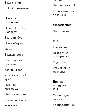
База знаний
Подписка на РБК
РБК Образование
Корпоративная
подписка
Новости
регионов
Уведомления
Санкт-Петербург
RSS Новости
и область
Екатеринбург
РБК
Новосибирск
О компании
Омск
Контактная
Башкортостан
информация
Вологодская
Редакция
область
Размещение
Калининград
рекламы
Краснодарский
край
Другие
Нижний
продукты
Новгород
РБК
Пермский край
Облако для
бизнеса
Ростов-на-Дону
Корпоративный
Татарстан