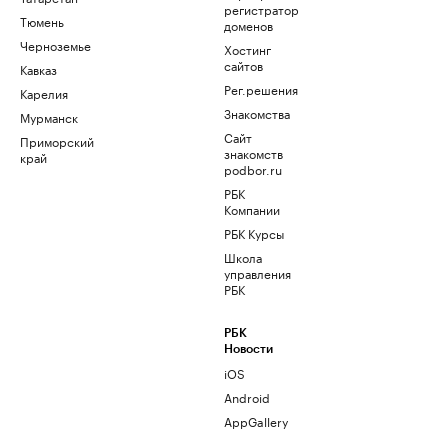
регистратор
Тюмень
доменов
Черноземье
Хостинг
сайтов
Кавказ
Рег.решения
Карелия
Знакомства
Мурманск
Сайт
Приморский
знакомств
край
podbor.ru
РБК
Компании
РБК Курсы
Школа
управления
РБК
РБК
Новости
iOS
Android
AppGallery