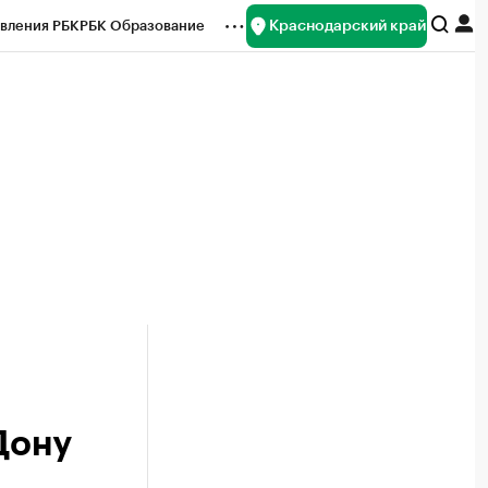
Краснодарский край
вления РБК
РБК Образование
редитные рейтинги
Франшизы
нсы
Рынок наличной валюты
Дону