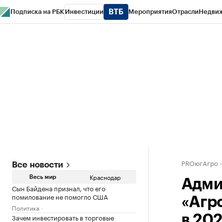
Подписка на РБК
Инвестиции
Мероприятия
Отрасли
Недви
РБК Курсы
РБК Life
Тренды
Визионеры
Национальные проекты
Горо
Газета
Спецпроекты СПб
Конференции СПб
Спецпроекты
Проверк
PROюгАгро
Все новости
Краснодар
Весь мир
Адми
Сын Байдена признал, что его
помилование не помогло США
«Агр
Политика
Зачем инвестировать в торговые
в 20