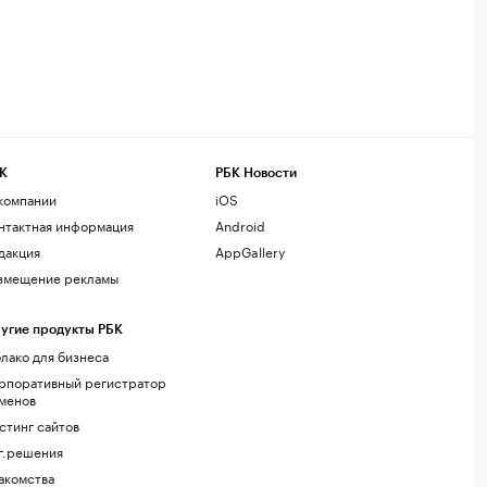
К
РБК Новости
компании
iOS
нтактная информация
Android
дакция
AppGallery
змещение рекламы
угие продукты РБК
лако для бизнеса
рпоративный регистратор
менов
стинг сайтов
г.решения
акомства