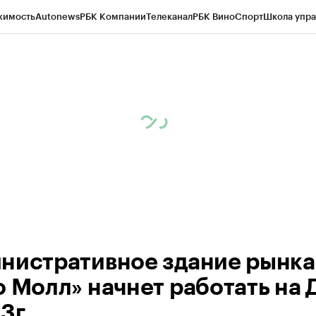
жимость
Autonews
РБК Компании
Телеканал
РБК Вино
Спорт
Школа упра
д
Стиль
Крипто
РБК Бизнес-среда
Дискуссионный клуб
Исследования
К
а контрагентов
Политика
Экономика
Бизнес
Технологии и медиа
Фина
нистративное здание рынка
о Молл» начнет работать на 
23г