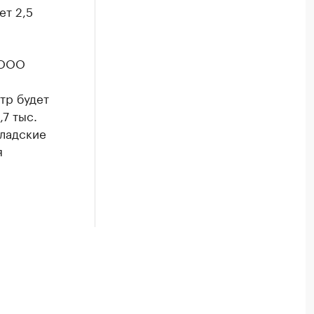
ет 2,5
 ООО
тр будет
7 тыс.
кладские
я