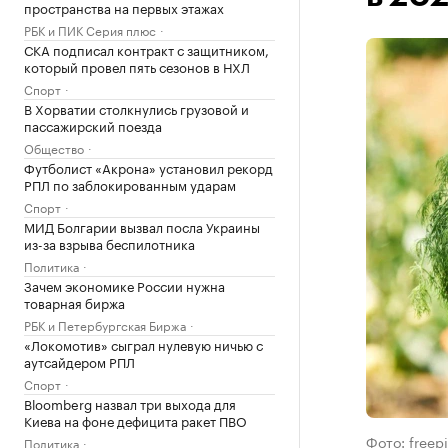
пространства на первых этажах
РБК и ПИК Серия плюс
СКА подписал контракт с защитником,
который провел пять сезонов в НХЛ
Спорт
В Хорватии столкнулись грузовой и
пассажирский поезда
Общество
Футболист «Акрона» установил рекорд
РПЛ по заблокированным ударам
Спорт
МИД Болгарии вызвал посла Украины
из-за взрыва беспилотника
Политика
Зачем экономике России нужна
товарная биржа
РБК и Петербургская Биржа
«Локомотив» сыграл нулевую ничью с
аутсайдером РПЛ
Спорт
Bloomberg назвал три выхода для
Киева на фоне дефицита ракет ПВО
Фото: freep
Политика