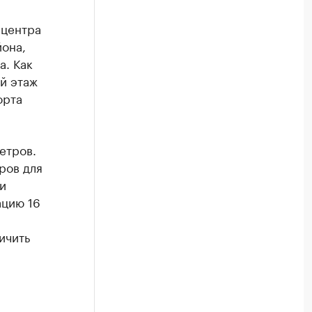
 центра
она,
а. Как
й этаж
орта
етров.
ров для
и
ацию 16
ичить