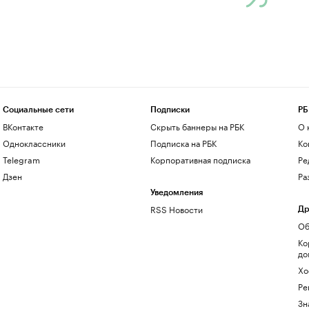
Социальные сети
Подписки
РБ
ВКонтакте
Скрыть баннеры на РБК
О 
Одноклассники
Подписка на РБК
Ко
Telegram
Корпоративная подписка
Ре
Дзен
Ра
Уведомления
RSS Новости
Др
Об
Ко
до
Хо
Ре
Зн