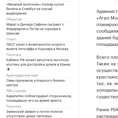
«Веселый молочник» Уолкер купил
билеты в Стамбул на случай
Админист
выдворения
«Агро Мол
Общество
планируют
Марат и Динара Сафины сыграют с
Федерером и Ли На на турнире в
сообщили
Шанхае
здания бу
Спорт
площадью 
ТАСС узнал о возможности скорого
визита Уиткоффа и Кушнера в Москву
Политика
Всего пло
Кабмин РФ может запустить льготную
Также на 
ипотеку для достройки домов в Крыму
осуществ
Краснодарский край
крестьянс
Семь признаков успешного бизнес-
тыс. кв. 
центра
холодиль
РБК и Upside
существую
Карапетян поблагодарил сторонников,
посещавших его во время ареста
Политика
Ранее РБ
Зеленский заявил о почти полном
распреде
отсутствии целых тепловых