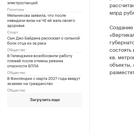
электростанций
рассчитан
Политика
млрд руб
Мельникова заявила, что после
невыдачи визы на ЧЕ ей жаль своего
здоровья
Создание
Спорт
«Вертикал
Сын Джо Байдена рассказал о сильной
губернато
боли отца из-за рака
состоять 
Общество
В Геленджике возобновили работу
кв. метро
пляжей после отмены режима
объекты,
опасности БПЛА
разместят
Общество
В Финляндии с марта 2027 года введут
экзамен на гражданство
Общество
Загрузить еще