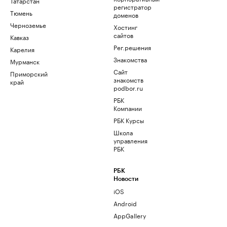
Татарстан
регистратор
Тюмень
доменов
Черноземье
Хостинг
сайтов
Кавказ
Рег.решения
Карелия
Знакомства
Мурманск
Сайт
Приморский
знакомств
край
podbor.ru
РБК
Компании
РБК Курсы
Школа
управления
РБК
РБК
Новости
iOS
Android
AppGallery