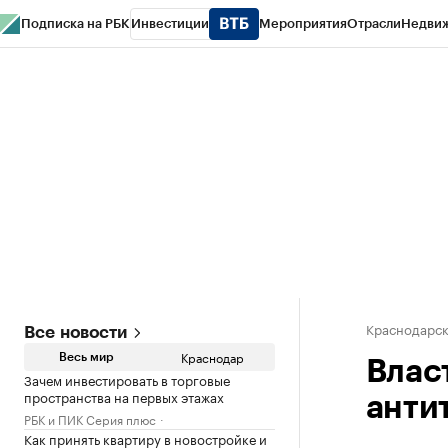
Подписка на РБК
Инвестиции
Мероприятия
Отрасли
Недви
РБК Курсы
РБК Life
Тренды
Визионеры
Национальные проекты
Горо
Газета
Спецпроекты СПб
Конференции СПб
Спецпроекты
Проверк
Краснодарск
Все новости
Краснодар
Весь мир
Влас
Зачем инвестировать в торговые
пространства на первых этажах
анти
РБК и ПИК Серия плюс
Как принять квартиру в новостройке и