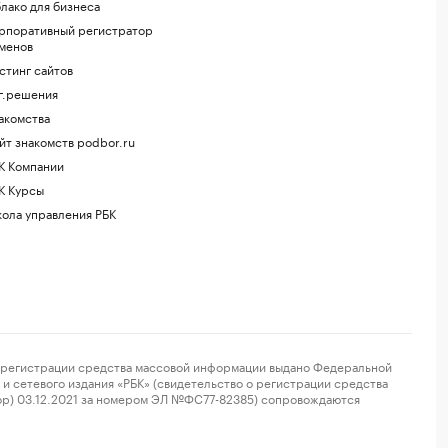
лако для бизнеса
рпоративный регистратор
менов
стинг сайтов
г.решения
акомства
йт знакомств podbor.ru
К Компании
К Курсы
ола управления РБК
регистрации средства массовой информации выдано Федеральной
и сетевого издания «РБК» (свидетельство о регистрации средства
ор) 03.12.2021 за номером ЭЛ №ФС77-82385) сопровождаются