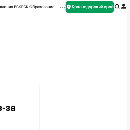
Краснодарский край
вления РБК
РБК Образование
редитные рейтинги
Франшизы
нсы
Рынок наличной валюты
з-за