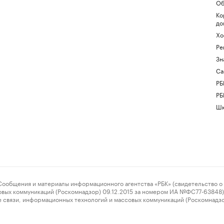
Об
Ко
до
Хо
Ре
Зн
Са
РБ
РБ
Шк
ения и материалы информационного агентства «РБК» (свидетельство о 
овых коммуникаций (Роскомнадзор) 09.12.2015 за номером ИА №ФС77-63848) 
 связи, информационных технологий и массовых коммуникаций (Роскомнадз