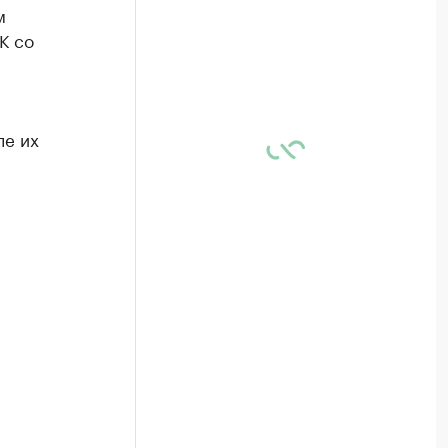
м
К со
ле их