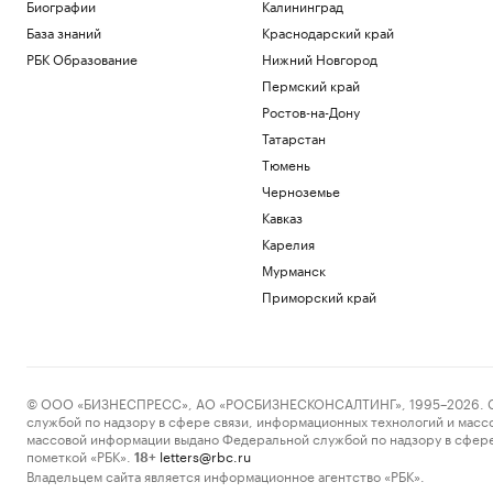
РБК и Upside
Биографии
Калининград
Китай ужесточил правила экспорта в
База знаний
Краснодарский край
США беспилотников и комплектующих
РБК Образование
Нижний Новгород
Политика
Пермский край
Клюшку Овечкина продали на
аукционе за ₽940 тыс.
Ростов-на-Дону
Спорт
Татарстан
УЕФА сохранил бойкот ЧМ из-за утраты
Тюмень
доверия к Инфантино
Черноземье
Спорт
Кавказ
В каких регионах ослабили меры по
бензину. Карта и актуальная ситуация
Карелия
Подписка на РБК
Мурманск
В Wildberries рассказали, как
Приморский край
предпринимателям подтвердить ущерб
от атак
Бизнес
Загрузить еще
© ООО «БИЗНЕСПРЕСС», АО «РОСБИЗНЕСКОНСАЛТИНГ», 1995–2026. Сообщ
службой по надзору в сфере связи, информационных технологий и масс
массовой информации выдано Федеральной службой по надзору в сфере
пометкой «РБК».
letters@rbc.ru
18+
Владельцем сайта является информационное агентство «РБК».