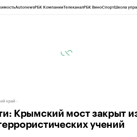
жимость
Autonews
РБК Компании
Телеканал
РБК Вино
Спорт
Школа упра
д
Стиль
Крипто
РБК Бизнес-среда
Дискуссионный клуб
Исследования
К
а контрагентов
Политика
Экономика
Бизнес
Технологии и медиа
Фина
ий край
ти: Крымский мост закрыт и
террористических учений