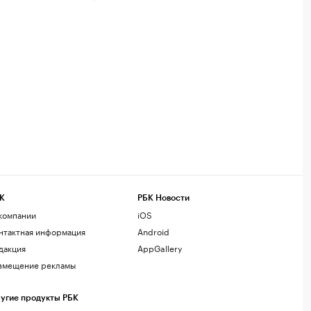
К
РБК Новости
компании
iOS
нтактная информация
Android
дакция
AppGallery
змещение рекламы
угие продукты РБК