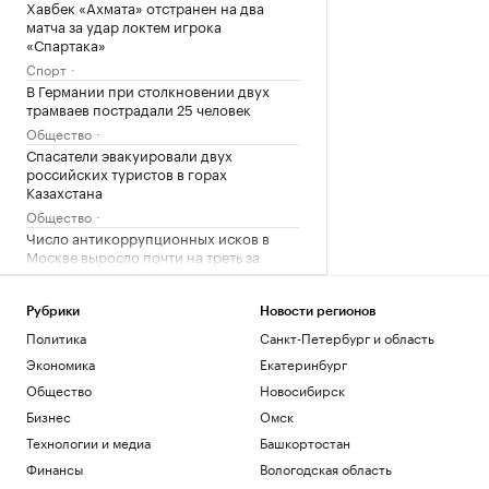
Хавбек «Ахмата» отстранен на два
матча за удар локтем игрока
«Спартака»
Спорт
В Германии при столкновении двух
трамваев пострадали 25 человек
Общество
Спасатели эвакуировали двух
российских туристов в горах
Казахстана
Общество
Число антикоррупционных исков в
Москве выросло почти на треть за
полгода
Общество
Рубрики
Новости регионов
«Росатом» подписал соглашение о
Политика
Санкт-Петербург и область
строительстве ветропарка в Киргизии
Политика
Экономика
Екатеринбург
Во дворе многоэтажки в Краснодаре
Общество
Новосибирск
обнаружили обломки БПЛА
Бизнес
Омск
Краснодарский край
Технологии и медиа
Башкортостан
Семь признаков успешного бизнес-
Финансы
Вологодская область
центра