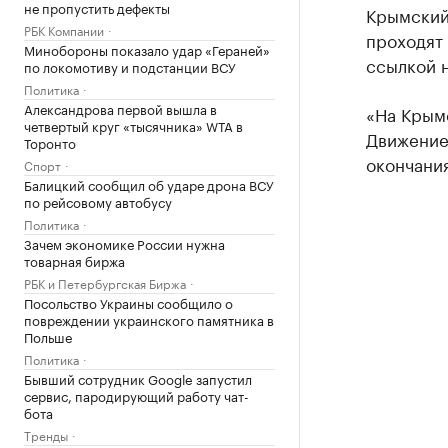
не пропустить дефекты
Крымский
РБК Компании
проходят
Минобороны показало удар «Гераней»
ссылкой 
по локомотиву и подстанции ВСУ
Политика
Александрова первой вышла в
«На Крым
четвертый круг «тысячника» WTA в
Движение
Торонто
окончания
Спорт
Балицкий сообщил об ударе дрона ВСУ
по рейсовому автобусу
Политика
Зачем экономике России нужна
товарная биржа
РБК и Петербургская Биржа
Посольство Украины сообщило о
повреждении украинского памятника в
Польше
Политика
Бывший сотрудник Google запустил
сервис, пародирующий работу чат-
бота
Тренды