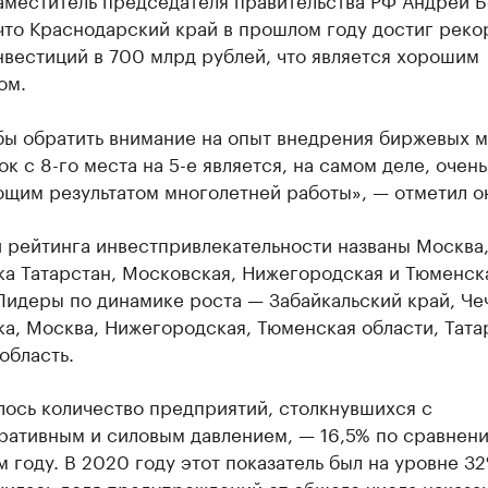
что Краснодарский край в прошлом году достиг реко
вестиций в 700 млрд рублей, что является хорошим
ом.
бы обратить внимание на опыт внедрения биржевых м
ок с 8-го места на 5-е является, на самом деле, очень
ющим результатом многолетней работы», — отметил о
 рейтинга инвестпривлекательности названы Москва
ка Татарстан, Московская, Нижегородская и Тюменск
Лидеры по динамике роста — Забайкальский край, Че
а, Москва, Нижегородская, Тюменская области, Тата
область.
лось количество предприятий, столкнувшихся с
ративным и силовым давлением, — 16,5% по сравнен
 году. В 2020 году этот показатель был на уровне 32
чилась доля предупреждений от общего числа наказа