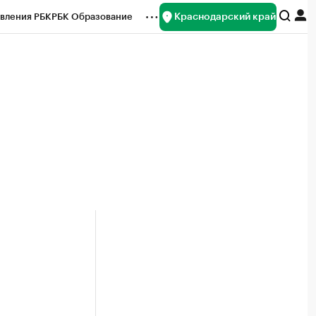
Краснодарский край
вления РБК
РБК Образование
редитные рейтинги
Франшизы
нсы
Рынок наличной валюты