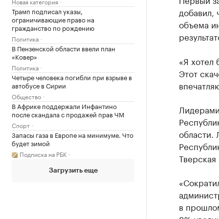
Новая категория
добавил, 
Трамп подписал указы,
ограничивающие право на
объема ин
гражданство по рождению
результат
Политика
В Пензенской области ввели план
«Ковер»
«Я хотел 
Политика
Этот скач
Четыре человека погибли при взрыве в
впечатля
автобусе в Сирии
Общество
В Африке поддержали Инфантино
Лидерами
после скандала с продажей прав ЧМ
Республи
Спорт
области. 
Запасы газа в Европе на минимуме. Что
будет зимой
Республик
Подписка на РБК
Тверская 
Загрузить еще
«Сократи
админист
в прошлом
8% увели