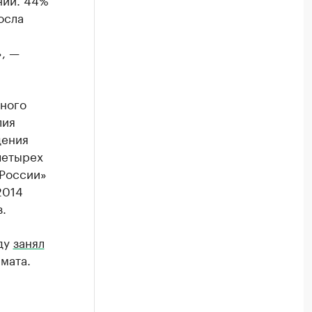
осла
», —
нного
лия
дения
четырех
 России»
2014
.
ду
занял
мата.