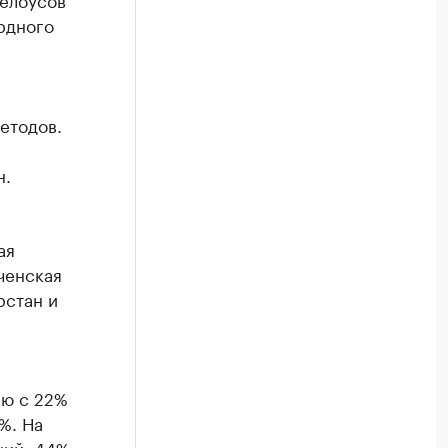
рдного
етодов.
н.
,
ая
ченская
рстан и
ию с 22%
%. На
ний. 44%