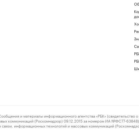
Об
Ко
до
Хо
Ре
Зн
Са
РБ
РБ
Шк
ения и материалы информационного агентства «РБК» (свидетельство о 
овых коммуникаций (Роскомнадзор) 09.12.2015 за номером ИА №ФС77-63848) 
 связи, информационных технологий и массовых коммуникаций (Роскомнадз