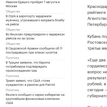
Иваном Едешко пройдет 7 августа в
Краснодар
Москве
рейтинге
Общество
В США в аэропорту задержали
Агентство
мужчину, угрожавшего взорвать бомбу
Петербур
на рейсе
Общество
Во Внуково предупредили о задержках
Кубань по
рейсов из-за грозы
Ростовска
Общество
третье ме
В Саудовской Аравии сообщили об 11
пострадавших при атаках хуситов
Политика
«Еще два 
В Турции заявили, что Европа
гордились
потребовала подтверждать
происхождение газа
вопрос не
Политика
результат
Трамп заявил, что США «тоже
рублей, в
нуждаются» в ракетах для Patriot
сегодня —
Политика
Reuters сообщил о серии кибератак на
губернат
крупнейшие финансовые компании
США
Первый з