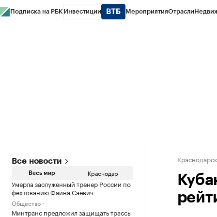
Подписка на РБК
Инвестиции
Мероприятия
Отрасли
Недви
РБК Курсы
РБК Life
Тренды
Визионеры
Национальные проекты
Горо
Газета
Спецпроекты СПб
Конференции СПб
Спецпроекты
Проверк
Краснодарск
Все новости
Краснодар
Весь мир
Куба
Умерла заслуженный тренер России по
фехтованию Фаина Саевич
рейт
Общество
Минтранс предложил защищать трассы