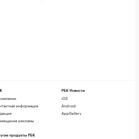
К
РБК Новости
компании
iOS
нтактная информация
Android
дакция
AppGallery
змещение рекламы
угие продукты РБК