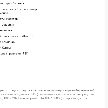
лако для бизнеса
рпоративный регистратор
менов
стинг сайтов
г.решения
акомства
йт знакомств podbor.ru
К Компании
К Курсы
ола управления РБК
регистрации средства массовой информации выдано Федеральной
и сетевого издания «РБК» (свидетельство о регистрации средства
ор) 03.12.2021 за номером ЭЛ №ФС77-82385) сопровождаются