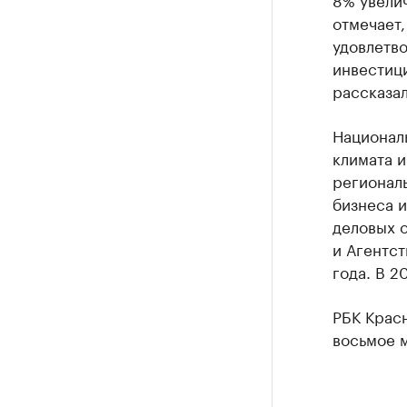
отмечает
удовлетво
инвестици
рассказал
Национал
климата и
регионал
бизнеса и
деловых 
и Агентст
года. В 2
РБК Крас
восьмое м