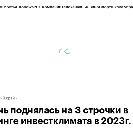
жимость
Autonews
РБК Компании
Телеканал
РБК Вино
Спорт
Школа упра
д
Стиль
Крипто
РБК Бизнес-среда
Дискуссионный клуб
Исследования
К
а контрагентов
Политика
Экономика
Бизнес
Технологии и медиа
Фина
ий край
нь поднялась на 3 строчки в
инге инвестклимата в 2023г.