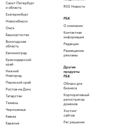
Санкт-Петербург
RSS Новости
и область
Екатеринбург
РБК
Новосибирск
О компании
Омск
Контактная
Башкортостан
информация
Вологодская
Редакция
область
Размещение
Калининград
рекламы
Краснодарский
край
Другие
Нижний
продукты
Новгород
РБК
Пермский край
Облако для
бизнеса
Ростов-на-Дону
Корпоративный
Татарстан
регистратор
Тюмень
доменов
Черноземье
Хостинг
сайтов
Кавказ
Рег.решения
Карелия