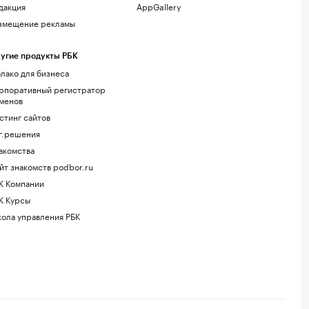
дакция
AppGallery
змещение рекламы
угие продукты РБК
лако для бизнеса
рпоративный регистратор
менов
стинг сайтов
г.решения
акомства
йт знакомств podbor.ru
К Компании
К Курсы
ола управления РБК