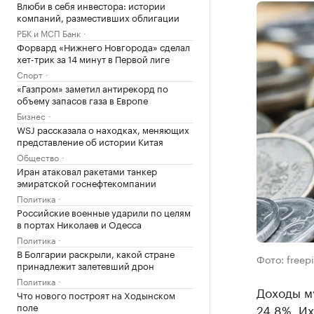
Влюби в себя инвестора: истории
компаний, разместивших облигации
РБК и МСП Банк
Форвард «Нижнего Новгорода» сделал
хет-трик за 14 минут в Первой лиге
Спорт
«Газпром» заметил антирекорд по
объему запасов газа в Европе
Бизнес
WSJ рассказала о находках, меняющих
представление об истории Китая
Общество
Иран атаковал ракетами танкер
эмиратской госнефтекомпании
Политика
Российские военные ударили по целям
в портах Николаев и Одесса
Политика
В Болгарии раскрыли, какой стране
Фото: freep
принадлежит залетевший дрон
Политика
Доходы м
Что нового построят на Ходынском
поле
24,8%. Их