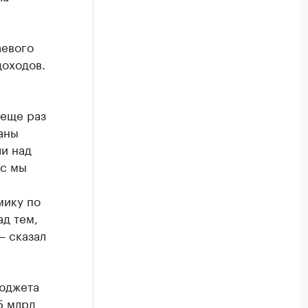
аевого
доходов.
 еще раз
аны
и над
ас мы
мику по
ад тем,
— сказал
бюджета
5 млрд