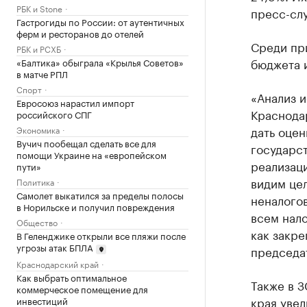
РБК и Stone
пресс-слу
Гастрогиды по России: от аутентичных
ферм и ресторанов до отелей
Среди пр
РБК и РСХБ
бюджета 
«Балтика» обыграла «Крылья Советов»
в матче РПЛ
Спорт
«Анализ 
Евросоюз нарастил импорт
Краснода
российского СПГ
дать оцен
Экономика
Вучич пообещал сделать все для
государст
помощи Украине на «европейском
реализац
пути»
видим цел
Политика
Самолет выкатился за пределы полосы
неналого
в Норильске и получил повреждения
всем нало
Общество
как закре
В Геленджике открыли все пляжи после
угрозы атак БПЛА
председа
Краснодарский край
Как выбрать оптимальное
Также в 
коммерческое помещение для
края увел
инвестиций