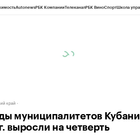
жимость
Autonews
РБК Компании
Телеканал
РБК Вино
Спорт
Школа упра
д
Стиль
Крипто
РБК Бизнес-среда
Дискуссионный клуб
Исследования
К
а контрагентов
Политика
Экономика
Бизнес
Технологии и медиа
Фина
ий край
ды муниципалитетов Кубани
г. выросли на четверть