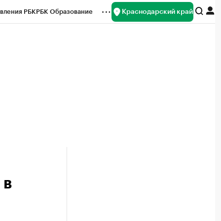
Краснодарский край
вления РБК
РБК Образование
редитные рейтинги
Франшизы
нсы
Рынок наличной валюты
 в