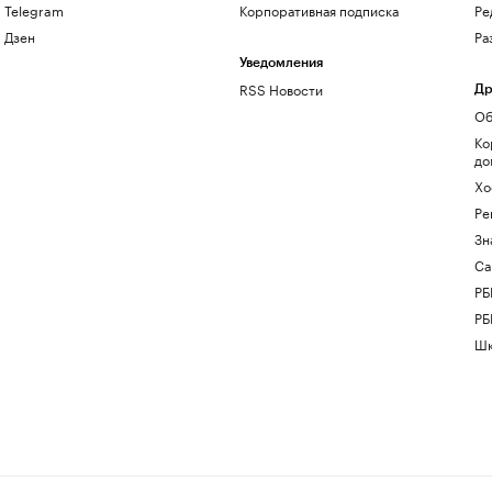
Telegram
Корпоративная подписка
Ре
Дзен
Ра
Уведомления
RSS Новости
Др
Об
Ко
до
Хо
Ре
Зн
Са
РБ
РБ
Шк