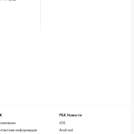
К
РБК Новости
компании
iOS
нтактная информация
Android