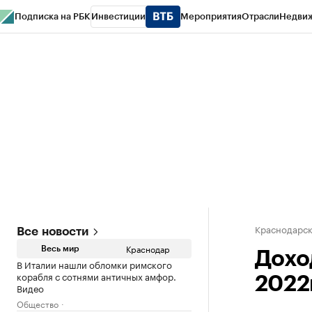
Подписка на РБК
Инвестиции
Мероприятия
Отрасли
Недви
РБК Курсы
РБК Life
Тренды
Визионеры
Национальные проекты
Горо
Газета
Спецпроекты СПб
Конференции СПб
Спецпроекты
Проверк
Краснодарск
Все новости
Краснодар
Весь мир
Дохо
В Италии нашли обломки римского
корабля с сотнями античных амфор.
2022
Видео
Общество