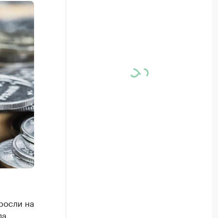
росли на
ла