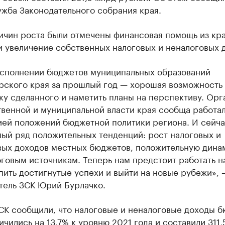
жба Законодательного собрания края.
ичин роста были отмечены финансовая помощь из кр
и увеличение собственных налоговых и неналоговых 
исполнении бюджетов муниципальных образований
рского края за прошлый год — хорошая возможность
ку сделанного и наметить планы на перспективу. Орг
венной и муниципальной власти края сообща работал
ией положений бюджетной политики региона. И сейч
ый ряд положительных тенденций: рост налоговых и
вых доходов местных бюджетов, положительную дина
говым источникам. Теперь нам предстоит работать н
пить достигнутые успехи и выйти на новые рубежи», 
тель ЗСК Юрий Бурлачко.
ЗСК сообщили, что налоговые и неналоговые доходы 
ичились на 13,7% к уровню 2021 года и составили 311,