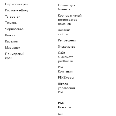
Пермский край
Облако для
бизнеса
Ростов-на-Дону
Корпоративный
Татарстан
регистратор
Тюмень
доменов
Черноземье
Хостинг
сайтов
Кавказ
Рег.решения
Карелия
Знакомства
Мурманск
Сайт
Приморский
знакомств
край
podbor.ru
РБК
Компании
РБК Курсы
Школа
управления
РБК
РБК
Новости
iOS