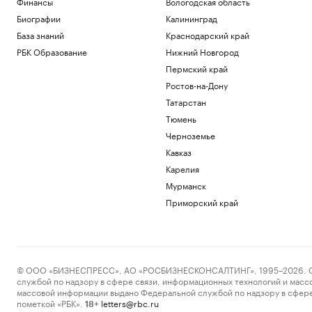
Финансы
Вологодская область
Патрушев посетил флагман ВМС
Бразилии «Атлантико» в порту Рио-де-
Биографии
Калининград
Жанейро
База знаний
Краснодарский край
Политика
РБК Образование
Нижний Новгород
Федерацию футбола Южной Кореи
Пермский край
обвинили в оплате интимных услуг для
судей
Ростов-на-Дону
Спорт
Татарстан
Reuters сообщил о поставках топлива
Тюмень
из Южной Кореи в Россию
Черноземье
Экономика
Энди Джасси против бюрократии. Как
Кавказ
новый CEO устроил перестройку в
Карелия
Amazon
Мурманск
Образование
Приморский край
Трамп заявил, что может стать
последним президентом-
республиканцем в США
Политика
© ООО «БИЗНЕСПРЕСС», АО «РОСБИЗНЕСКОНСАЛТИНГ», 1995–2026. Сообщ
Загрузить еще
службой по надзору в сфере связи, информационных технологий и масс
массовой информации выдано Федеральной службой по надзору в сфере
пометкой «РБК».
letters@rbc.ru
18+