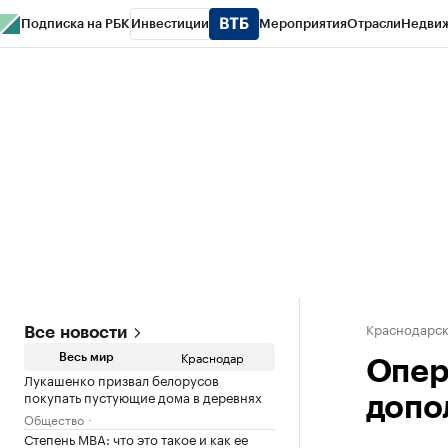
Подписка на РБК
Инвестиции
Мероприятия
Отрасли
Недви
РБК Курсы
РБК Life
Тренды
Визионеры
Национальные проекты
Горо
Газета
Спецпроекты СПб
Конференции СПб
Спецпроекты
Проверк
Краснодарск
Все новости
Краснодар
Весь мир
Опер
Лукашенко призвал белорусов
покупать пустующие дома в деревнях
допо
Общество
Степень MBA: что это такое и как ее