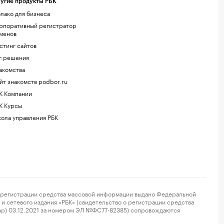
угие продукты РБК
лако для бизнеса
рпоративный регистратор
менов
стинг сайтов
г.решения
акомства
йт знакомств podbor.ru
К Компании
К Курсы
ола управления РБК
регистрации средства массовой информации выдано Федеральной
и сетевого издания «РБК» (свидетельство о регистрации средства
ор) 03.12.2021 за номером ЭЛ №ФС77-82385) сопровождаются