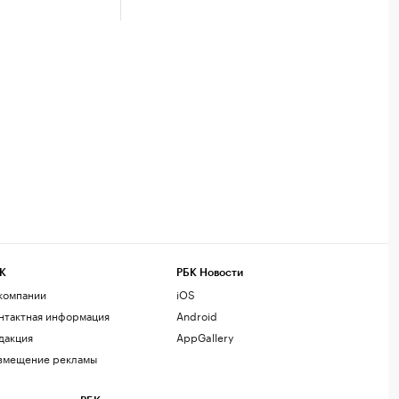
К
РБК Новости
компании
iOS
нтактная информация
Android
дакция
AppGallery
змещение рекламы