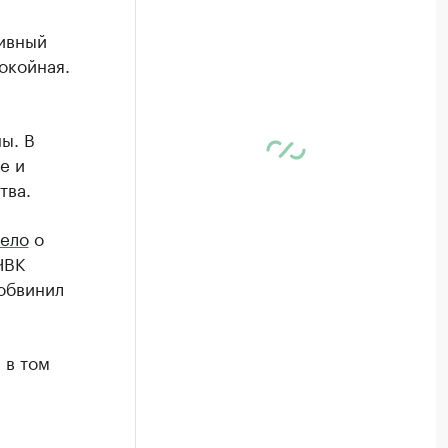
ивный
окойная.
ы. В
е и
тва.
дело
о
ЧВК
 обвинил
 в том