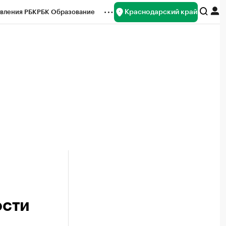
Краснодарский край
вления РБК
РБК Образование
редитные рейтинги
Франшизы
нсы
Рынок наличной валюты
ости