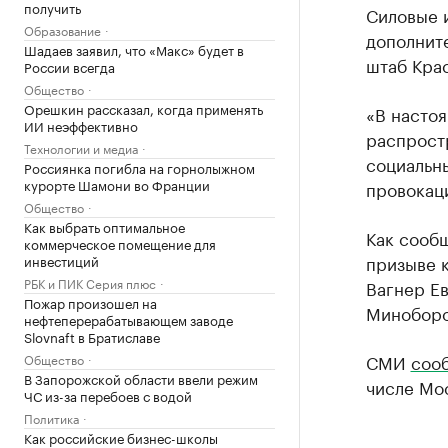
получить
Силовые 
Образование
дополнит
Шадаев заявил, что «Макс» будет в
штаб Крас
России всегда
Общество
Орешкин рассказал, когда применять
«В насто
ИИ неэффективно
распрост
Технологии и медиа
социальн
Россиянка погибла на горнолыжном
курорте Шамони во Франции
провокац
Общество
Как выбрать оптимальное
Как сооб
коммерческое помещение для
призыве 
инвестиций
РБК и ПИК Серия плюс
Вагнер Ев
Пожар произошел на
Миноборо
нефтеперерабатывающем заводе
Slovnaft в Братиславе
СМИ
соо
Общество
В Запорожской области ввели режим
числе Мос
ЧС из-за перебоев с водой
Политика
Как российские бизнес-школы