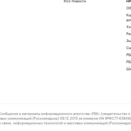
RSS Новости
Др
Об
Ко
до
Хо
Ре
Зн
Са
РБ
РБ
Шк
ения и материалы информационного агентства «РБК» (свидетельство о 
овых коммуникаций (Роскомнадзор) 09.12.2015 за номером ИА №ФС77-63848) 
 связи, информационных технологий и массовых коммуникаций (Роскомнадз