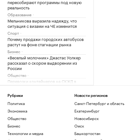
пересобирают программы под новую
реальность
Образование
Мельникова выразила надежду, что
ситуация с визами на ЧЕ изменится
Спорт
Почему продажи городских автобусов
растут на фоне стагнации рынка
Бизнес
«Веселый молочник» Джастас Уолкер
рассказал о скором выдворении из
России
Общество
Перевозки контейнеров на СКЖД в
июле выросли почти на 7%
Краснодарский край
Рубрики
Новости регионов
На станции метро «Смоленская»
Политика
Санкт-Петербург и область
начали реставрацию облицовки
путевых стен
Экономика
Екатеринбург
Общество
Общество
Новосибирск
Что такое Executive MBA и зачем
Бизнес
Омск
получать эту степень
Технологии и медиа
Башкортостан
Образование