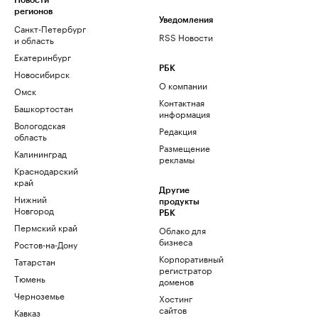
Новости
регионов
Уведомления
Санкт-Петербург
RSS Новости
и область
Екатеринбург
РБК
Новосибирск
О компании
Омск
Контактная
Башкортостан
информация
Вологодская
Редакция
область
Размещение
Калининград
рекламы
Краснодарский
край
Другие
Нижний
продукты
Новгород
РБК
Пермский край
Облако для
бизнеса
Ростов-на-Дону
Корпоративный
Татарстан
регистратор
Тюмень
доменов
Черноземье
Хостинг
сайтов
Кавказ