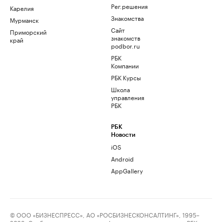
Рег.решения
Карелия
Знакомства
Мурманск
Сайт
Приморский
знакомств
край
podbor.ru
РБК
Компании
РБК Курсы
Школа
управления
РБК
РБК
Новости
iOS
Android
AppGallery
© ООО «БИЗНЕСПРЕСС», АО «РОСБИЗНЕСКОНСАЛТИНГ», 1995–