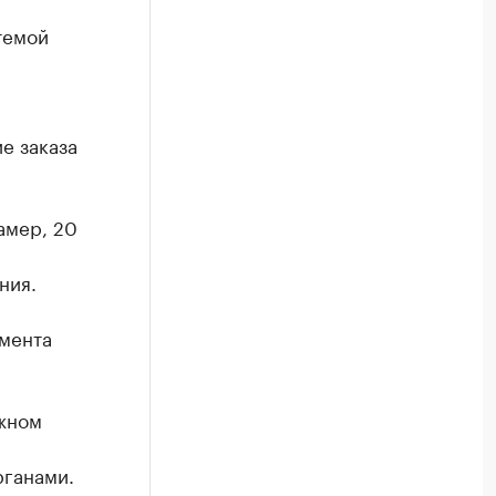
темой
е заказа
амер, 20
ния.
омента
ожном
рганами.