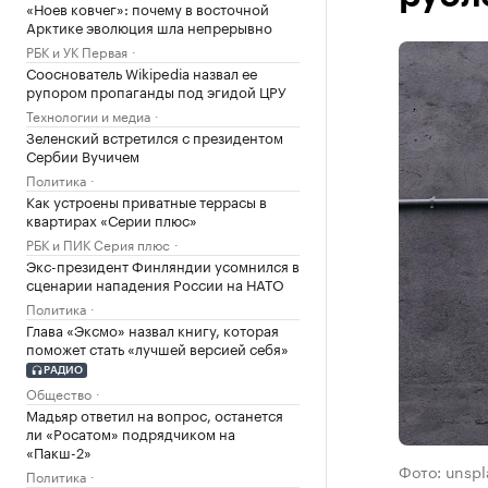
«Ноев ковчег»: почему в восточной
Арктике эволюция шла непрерывно
РБК и УК Первая
Сооснователь Wikipedia назвал ее
рупором пропаганды под эгидой ЦРУ
Технологии и медиа
Зеленский встретился с президентом
Сербии Вучичем
Политика
Как устроены приватные террасы в
квартирах «Серии плюс»
РБК и ПИК Серия плюс
Экс-президент Финляндии усомнился в
сценарии нападения России на НАТО
Политика
Глава «Эксмо» назвал книгу, которая
поможет стать «лучшей версией себя»
РАДИО
Общество
Мадьяр ответил на вопрос, останется
ли «Росатом» подрядчиком на
«Пакш-2»
Фото: unspl
Политика