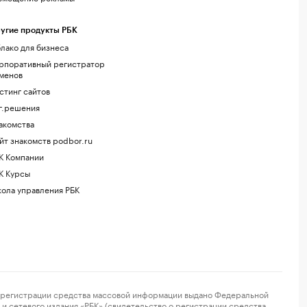
угие продукты РБК
лако для бизнеса
рпоративный регистратор
менов
стинг сайтов
г.решения
акомства
йт знакомств podbor.ru
К Компании
К Курсы
ола управления РБК
регистрации средства массовой информации выдано Федеральной
и сетевого издания «РБК» (свидетельство о регистрации средства