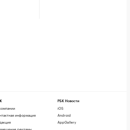
К
РБК Новости
компании
iOS
нтактная информация
Android
дакция
AppGallery
змещение рекламы