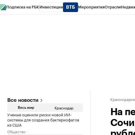
Подписка на РБК
Инвестиции
Мероприятия
Отрасли
Недви
РБК Курсы
РБК Life
Тренды
Визионеры
Национальные проекты
Горо
Газета
Спецпроекты СПб
Конференции СПб
Спецпроекты
Проверк
Краснодарск
Все новости
Краснодар
Весь мир
На п
Ученые оценили риски новой ИИ-
системы для создания бактериофагов
Сочи
из США
Общество
рубл