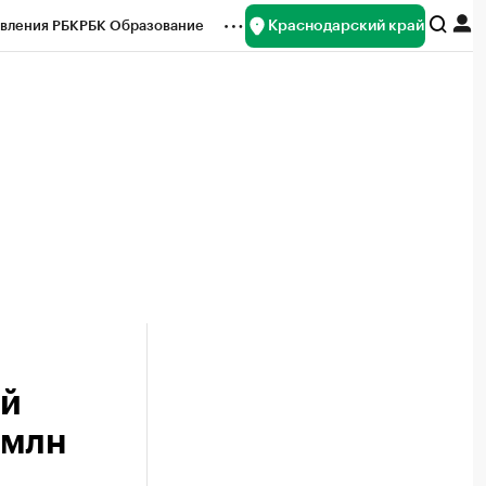
Краснодарский край
вления РБК
РБК Образование
редитные рейтинги
Франшизы
нсы
Рынок наличной валюты
ей
 млн