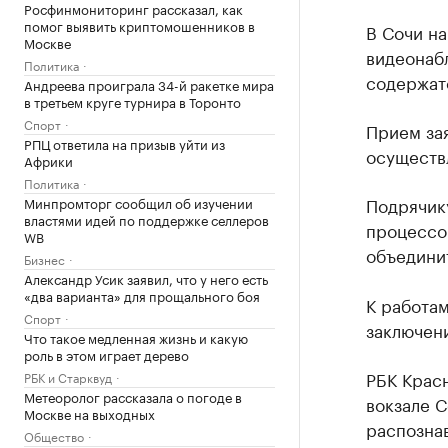
Росфинмониторинг рассказал, как
помог выявить криптомошенников в
В Сочи н
Москве
видеонабл
Политика
содержатс
Андреева проиграла 34-й ракетке мира
в третьем круге турнира в Торонто
Спорт
Прием зая
РПЦ ответила на призыв уйти из
осуществл
Африки
Политика
Подрячику
Минпромторг сообщил об изучении
властями идей по поддержке селлеров
процессо
WB
объедини
Бизнес
Александр Усик заявил, что у него есть
«два варианта» для прощального боя
К работам
Спорт
заключени
Что такое медленная жизнь и какую
роль в этом играет дерево
РБК Крас
РБК и Старквуд
Метеоролог рассказала о погоде в
вокзале 
Москве на выходных
распозна
Общество