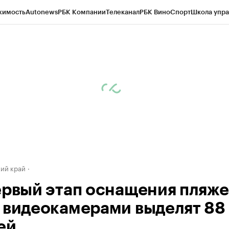
жимость
Autonews
РБК Компании
Телеканал
РБК Вино
Спорт
Школа упра
д
Стиль
Крипто
РБК Бизнес-среда
Дискуссионный клуб
Исследования
К
а контрагентов
Политика
Экономика
Бизнес
Технологии и медиа
Фина
ий край
ервый этап оснащения пляж
 видеокамерами выделят 88
ей