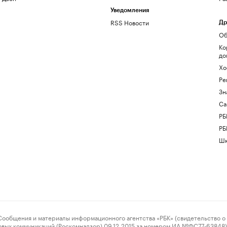
Уведомления
RSS Новости
Др
Об
Ко
до
Хо
Ре
Зн
Са
РБ
РБ
Шк
ения и материалы информационного агентства «РБК» (свидетельство о 
овых коммуникаций (Роскомнадзор) 09.12.2015 за номером ИА №ФС77-63848) 