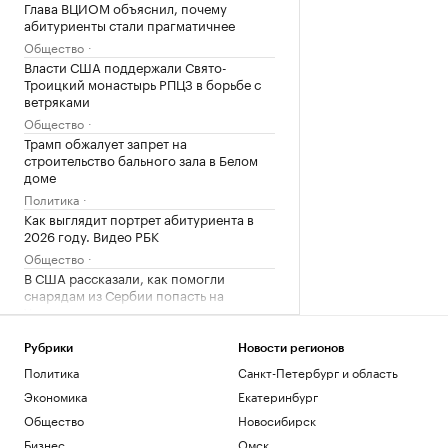
Глава ВЦИОМ объяснил, почему
абитуриенты стали прагматичнее
Общество
Власти США поддержали Свято-
Троицкий монастырь РПЦЗ в борьбе с
ветряками
Общество
Трамп обжалует запрет на
строительство бального зала в Белом
доме
Политика
Как выглядит портрет абитуриента в
2026 году. Видео РБК
Общество
В США рассказали, как помогли
снарядам из Сербии попасть на
Украину
Политика
Рубрики
Новости регионов
Загрузить еще
Политика
Санкт-Петербург и область
Экономика
Екатеринбург
Общество
Новосибирск
Бизнес
Омск