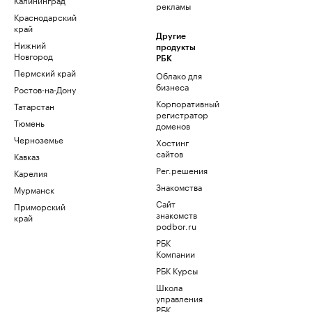
рекламы
Краснодарский
край
Другие
Нижний
продукты
Новгород
РБК
Пермский край
Облако для
бизнеса
Ростов-на-Дону
Корпоративный
Татарстан
регистратор
Тюмень
доменов
Черноземье
Хостинг
сайтов
Кавказ
Рег.решения
Карелия
Знакомства
Мурманск
Сайт
Приморский
знакомств
край
podbor.ru
РБК
Компании
РБК Курсы
Школа
управления
РБК