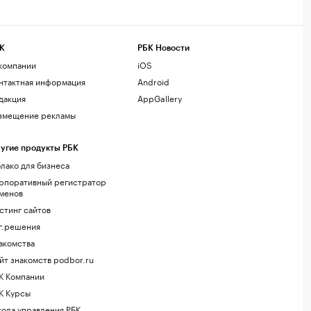
К
РБК Новости
компании
iOS
нтактная информация
Android
дакция
AppGallery
змещение рекламы
угие продукты РБК
лако для бизнеса
рпоративный регистратор
менов
стинг сайтов
г.решения
акомства
йт знакомств podbor.ru
К Компании
К Курсы
ола управления РБК