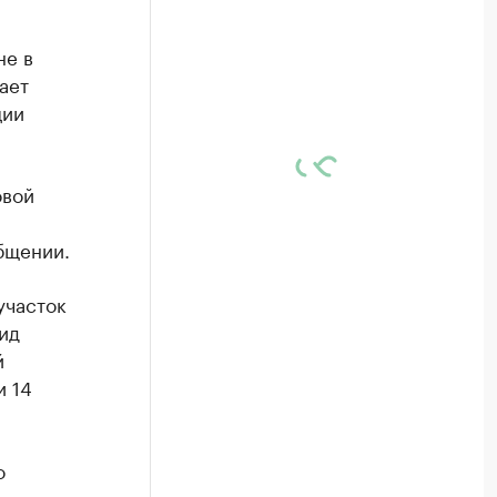
не в
ает
ции
овой
бщении.
участок
вид
й
и 14
о