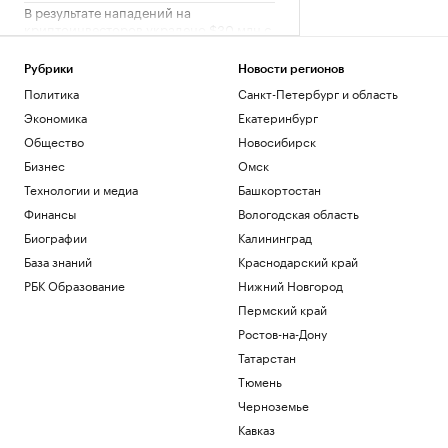
В результате нападений на
криптоинвесторов украдено $30 млн с
начала года
Крипто
Рубрики
Новости регионов
Финансы после 60: ошибки, которые
Политика
Санкт-Петербург и область
стоят дорого
Экономика
Екатеринбург
РБК Компании
Общество
Новосибирск
Туапсинский морской коммерческий
порт подал иск на бывшего владельца
Бизнес
Омск
Технологии и медиа
Башкортостан
Краснодарский край
Финансы
Вологодская область
Чему и как сегодня учат топ-
Биографии
Калининград
менеджеров: тренды EdTech для
управленцев
База знаний
Краснодарский край
Образование
РБК Образование
Нижний Новгород
Россияне борются с тревожностью в
Пермский край
конных клубах. Как устроен их бизнес
Ростов-на-Дону
Подписка на РБК
Татарстан
Загрузить еще
Тюмень
Черноземье
Кавказ