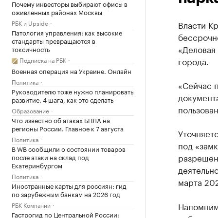
Почему инвесторы выбирают офисы в
оживленных районах Москвы
РБК и Upside
Власти К
Патология управления: как высокие
бессрочн
стандарты превращаются в
«Деловая
токсичность
города.
Подписка на РБК
Военная операция на Украине. Онлайн
Политика
«Сейчас 
Руководителю тоже нужно планировать
документ
развитие. 4 шага, как это сделать
пользова
Образование
Что известно об атаках БПЛА на
регионы России. Главное к 7 августа
Уточняетс
Политика
под «замк
В WB сообщили о состоянии товаров
разрешен
после атаки на склад под
Екатеринбургом
деятельно
Политика
марта 202
Иностранные карты для россиян: гид
по зарубежным банкам на 2026 год
Напомним
РБК Компании
Гастрогид по Центральной России: