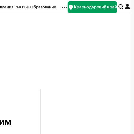
Краснодарский край
вления РБК
РБК Образование
редитные рейтинги
Франшизы
нсы
Рынок наличной валюты
ким