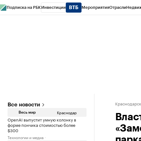
Подписка на РБК
Инвестиции
Мероприятия
Отрасли
Недви
РБК Курсы
РБК Life
Тренды
Визионеры
Национальные проекты
Горо
Газета
Спецпроекты СПб
Конференции СПб
Спецпроекты
Проверк
Краснодарск
Все новости
Краснодар
Весь мир
Влас
OpenAI выпустит умную колонку в
форме пончика стоимостью более
«Зам
$300
Технологии и медиа
парк