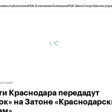
жимость
Autonews
РБК Компании
Телеканал
РБК Вино
Спорт
Школа упра
д
Стиль
Крипто
РБК Бизнес-среда
Дискуссионный клуб
Исследования
К
а контрагентов
Политика
Экономика
Бизнес
Технологии и медиа
Фина
ий край
ти Краснодара передадут
ок» на Затоне «Краснодарс
ам»