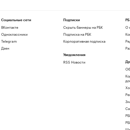
Социальные сети
Подписки
РБ
ВКонтакте
Скрыть баннеры на РБК
О 
Одноклассники
Подписка на РБК
Ко
Telegram
Корпоративная подписка
Ре
Дзен
Ра
Уведомления
RSS Новости
Др
Об
Ко
до
Хо
Ре
Зн
Са
РБ
РБ
Шк