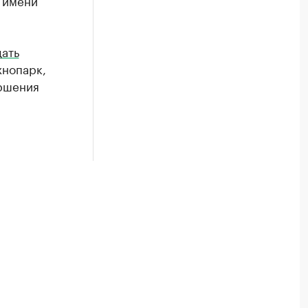
 имени
дать
хнопарк,
ершения