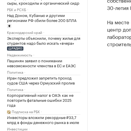
собствен
сыры, крокодилы и органический сидр
30-летия
РБК и РСХБ
Над Доном, Кубанью и другими
регионами РФ сбили более 200 БПЛА
На месте
центр до
Краснодарский край
лаборато
Эксперты объяснили, почему жилье для
студентов надо было искать «вчера»
строитель
РАДИО
Недвижимость
Пашинян заявил о понимании
невозможности членства в ЕС и ЕАЭС
Политика
Иран предложил запретить проход
судов США через Ормузский пролив
Политика
Корпоративный налог в ОАЭ: как не
повторить фатальные ошибки 2025
года
Подписка на РБК
Инвесторы вложили рекордные ₽33,7
млрд в фонды денежного рынка в июле
Инвестиции