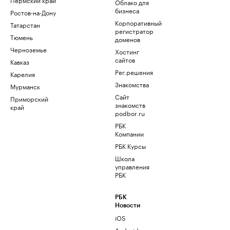
Облако для
бизнеса
Ростов-на-Дону
Корпоративный
Татарстан
регистратор
Тюмень
доменов
Черноземье
Хостинг
сайтов
Кавказ
Рег.решения
Карелия
Знакомства
Мурманск
Сайт
Приморский
знакомств
край
podbor.ru
РБК
Компании
РБК Курсы
Школа
управления
РБК
РБК
Новости
iOS
Android