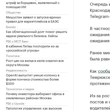
штраф за борщевик, выявленный с
Очередь 
помощью ИИ
Краснодар
Общество
Telegram
Мишустин заявил о запуске единых
правил для маркетплейсов в ЕАЭС
Бизнес
В частнос
Как облигационный долг помог решить
ожидания 
задачи реального бизнеса. Кейсы
ожидания 
РБК и МСП Банк
В кабмине Литвы поспорили из-за
«российской угрозы»
Ранее мин
Политика
была равн
Рост цен на жилье в июле охватил все
округа Москвы
Как
сообщ
Недвижимость
OpenAI выпустит умную колонку в
Темрюкск
форме пончика стоимостью более
протяжен
$300
Технологии и медиа
Почему инвесторы выбирают офисы в
Из-за рос
оживленных районах Москвы
постов и 
РБК и Upside
водителей
Патология управления: как высокие