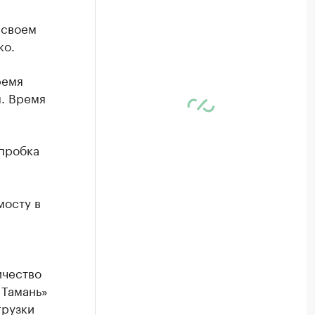
 своем
ко.
ремя
м. Время
 пробка
мосту в
ичество
 Тамань»
грузки