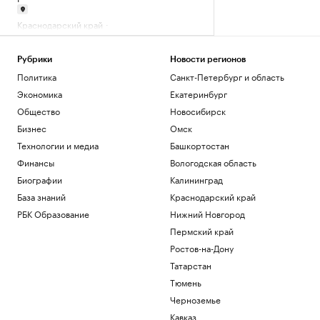
Краснодарский край
Эксперты объяснили, почему жилье для
студентов надо было искать «вчера»
Рубрики
Новости регионов
РАДИО
Политика
Санкт-Петербург и область
Недвижимость
Пашинян заявил о понимании
Экономика
Екатеринбург
невозможности членства сразу в ЕС и
Общество
Новосибирск
ЕАЭС
Бизнес
Омск
Политика
Технологии и медиа
Башкортостан
Иран предложил запретить проход
судов США через Ормузский пролив
Финансы
Вологодская область
Политика
Биографии
Калининград
Корпоративный налог в ОАЭ: как не
База знаний
Краснодарский край
повторить фатальные ошибки 2025
РБК Образование
Нижний Новгород
года
Подписка на РБК
Пермский край
Ростов-на-Дону
Загрузить еще
Татарстан
Тюмень
Черноземье
Кавказ