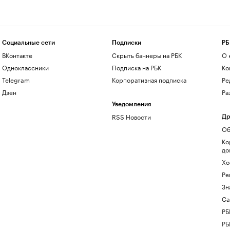
Социальные сети
Подписки
РБ
ВКонтакте
Скрыть баннеры на РБК
О 
Одноклассники
Подписка на РБК
Ко
Telegram
Корпоративная подписка
Ре
Дзен
Ра
Уведомления
RSS Новости
Др
Об
Ко
до
Хо
Ре
Зн
Са
РБ
РБ