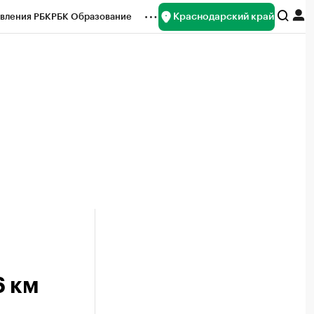
Краснодарский край
вления РБК
РБК Образование
редитные рейтинги
Франшизы
нсы
Рынок наличной валюты
6 км