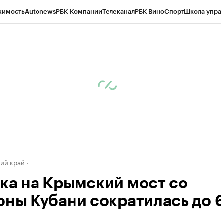
жимость
Autonews
РБК Компании
Телеканал
РБК Вино
Спорт
Школа упра
д
Стиль
Крипто
РБК Бизнес-среда
Дискуссионный клуб
Исследования
К
а контрагентов
Политика
Экономика
Бизнес
Технологии и медиа
Фина
ий край
ка на Крымский мост со
оны Кубани сократилась до 