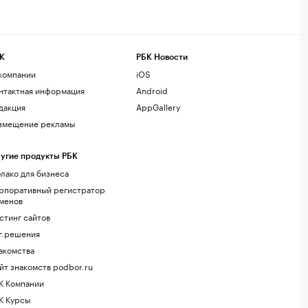
К
РБК Новости
компании
iOS
нтактная информация
Android
дакция
AppGallery
змещение рекламы
угие продукты РБК
лако для бизнеса
рпоративный регистратор
менов
стинг сайтов
г.решения
акомства
йт знакомств podbor.ru
К Компании
К Курсы