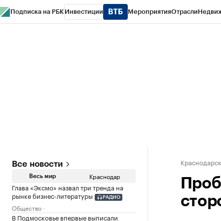
Подписка на РБК
Инвестиции
Мероприятия
Отрасли
Недви
РБК Курсы
РБК Life
Тренды
Визионеры
Национальные проекты
Горо
Газета
Спецпроекты СПб
Конференции СПб
Спецпроекты
Проверк
Краснодарск
Все новости
Краснодар
Весь мир
Проб
Глава «Эксмо» назвал три тренда на
рынке бизнес-литературы
стор
РАДИО
Общество
В Подмосковье впервые выписали