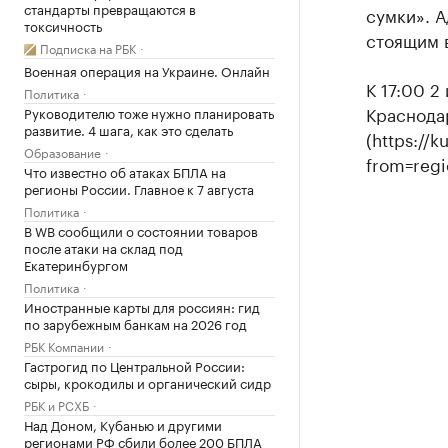
стандарты превращаются в
сумки». А
токсичность
стоящим 
Подписка на РБК
Военная операция на Украине. Онлайн
К 17:00 2
Политика
Краснодар
Руководителю тоже нужно планировать
развитие. 4 шага, как это сделать
(https://
Образование
from=regi
Что известно об атаках БПЛА на
регионы России. Главное к 7 августа
Политика
В WB сообщили о состоянии товаров
после атаки на склад под
Екатеринбургом
Политика
Иностранные карты для россиян: гид
по зарубежным банкам на 2026 год
РБК Компании
Гастрогид по Центральной России:
сыры, крокодилы и органический сидр
РБК и РСХБ
Над Доном, Кубанью и другими
регионами РФ сбили более 200 БПЛА