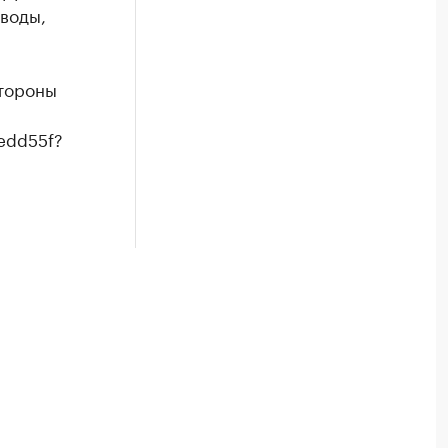
воды,
стороны
edd55f?