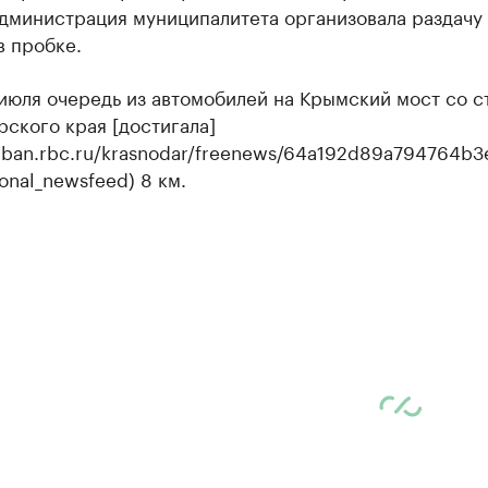
дминистрация муниципалитета организовала раздачу 
в пробке.
 июля очередь из автомобилей на Крымский мост со 
ского края [достигала]
kuban.rbc.ru/krasnodar/freenews/64a192d89a794764b3
onal_newsfeed) 8 км.