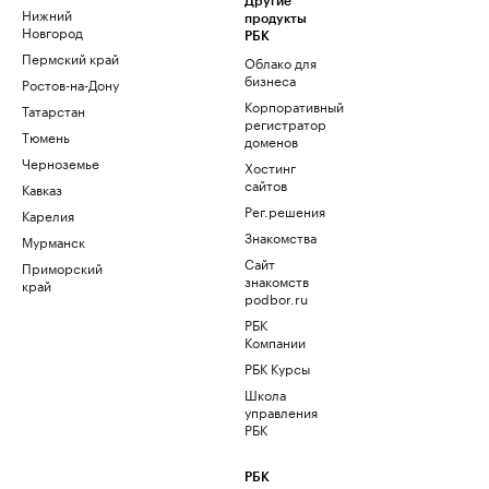
Другие
Нижний
продукты
Новгород
РБК
Пермский край
Облако для
бизнеса
Ростов-на-Дону
Корпоративный
Татарстан
регистратор
Тюмень
доменов
Черноземье
Хостинг
сайтов
Кавказ
Рег.решения
Карелия
Знакомства
Мурманск
Сайт
Приморский
знакомств
край
podbor.ru
РБК
Компании
РБК Курсы
Школа
управления
РБК
РБК