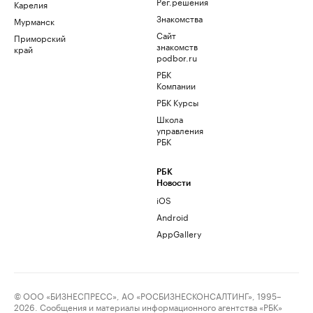
Рег.решения
Карелия
Знакомства
Мурманск
Сайт
Приморский
знакомств
край
podbor.ru
РБК
Компании
РБК Курсы
Школа
управления
РБК
РБК
Новости
iOS
Android
AppGallery
© ООО «БИЗНЕСПРЕСС», АО «РОСБИЗНЕСКОНСАЛТИНГ», 1995–
2026. Сообщения и материалы информационного агентства «РБК»