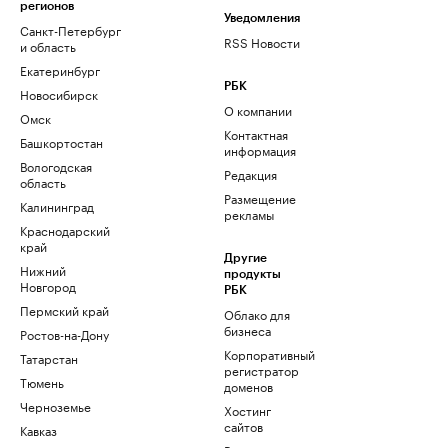
регионов
Уведомления
Санкт-Петербург
RSS Новости
и область
Екатеринбург
РБК
Новосибирск
О компании
Омск
Контактная
Башкортостан
информация
Вологодская
Редакция
область
Размещение
Калининград
рекламы
Краснодарский
край
Другие
Нижний
продукты
Новгород
РБК
Пермский край
Облако для
бизнеса
Ростов-на-Дону
Корпоративный
Татарстан
регистратор
Тюмень
доменов
Черноземье
Хостинг
сайтов
Кавказ