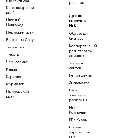
рекламы
Краснодарский
край
Другие
Нижний
продукты
Новгород
РБК
Пермский край
Облако для
бизнеса
Ростов-на-Дону
Корпоративный
Татарстан
регистратор
Тюмень
доменов
Черноземье
Хостинг
сайтов
Кавказ
Рег.решения
Карелия
Знакомства
Мурманск
Сайт
Приморский
знакомств
край
podbor.ru
РБК
Компании
РБК Курсы
Школа
управления
РБК