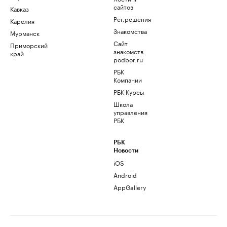
сайтов
Кавказ
Рег.решения
Карелия
Знакомства
Мурманск
Сайт
Приморский
знакомств
край
podbor.ru
РБК
Компании
РБК Курсы
Школа
управления
РБК
РБК
Новости
iOS
Android
AppGallery