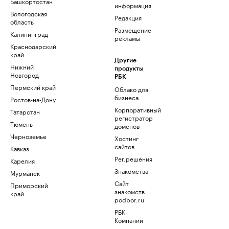
Башкортостан
информация
Вологодская
Редакция
область
Размещение
Калининград
рекламы
Краснодарский
край
Другие
Нижний
продукты
Новгород
РБК
Пермский край
Облако для
бизнеса
Ростов-на-Дону
Корпоративный
Татарстан
регистратор
Тюмень
доменов
Черноземье
Хостинг
сайтов
Кавказ
Рег.решения
Карелия
Знакомства
Мурманск
Сайт
Приморский
знакомств
край
podbor.ru
РБК
Компании