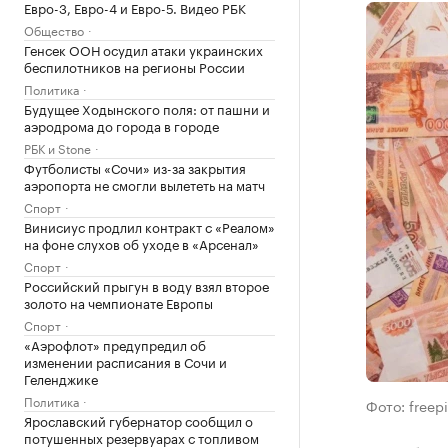
Евро-3, Евро-4 и Евро-5. Видео РБК
Общество
Генсек ООН осудил атаки украинских
беспилотников на регионы России
Политика
Будущее Ходынского поля: от пашни и
аэродрома до города в городе
РБК и Stone
Футболисты «Сочи» из-за закрытия
аэропорта не смогли вылететь на матч
Спорт
Винисиус продлил контракт с «Реалом»
на фоне слухов об уходе в «Арсенал»
Спорт
Российский прыгун в воду взял второе
золото на чемпионате Европы
Спорт
«Аэрофлот» предупредил об
изменении расписания в Сочи и
Геленджике
Политика
Фото: freep
Ярославский губернатор сообщил о
потушенных резервуарах с топливом