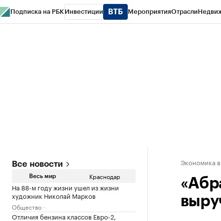
Подписка на РБК
Инвестиции
Мероприятия
Отрасли
Недви
РБК Курсы
РБК Life
Тренды
Визионеры
Национальные проекты
Горо
Газета
Спецпроекты СПб
Конференции СПб
Спецпроекты
Проверк
Экономика в
Все новости
Краснодар
Весь мир
«Абр
На 88-м году жизни ушел из жизни
художник Николай Марков
выру
Общество
Отличия бензина классов Евро-2,