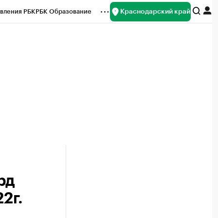
Краснодарский край
вления РБК
РБК Образование
редитные рейтинги
Франшизы
нсы
Рынок наличной валюты
рд
2г.