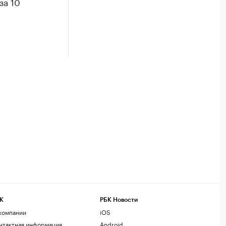
за 10
К
РБК Новости
компании
iOS
нтактная информация
Android