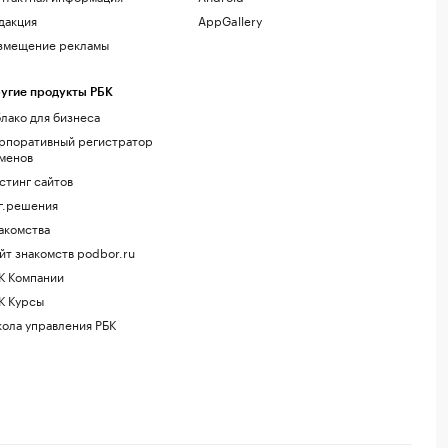
дакция
AppGallery
змещение рекламы
угие продукты РБК
лако для бизнеса
рпоративный регистратор
менов
стинг сайтов
г.решения
акомства
йт знакомств podbor.ru
К Компании
К Курсы
ола управления РБК