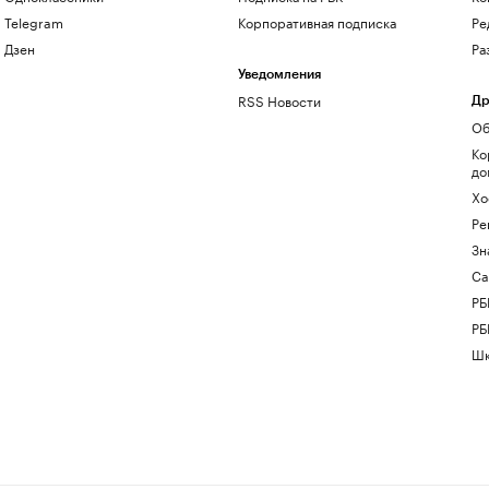
Telegram
Корпоративная подписка
Ре
Дзен
Ра
Уведомления
RSS Новости
Др
Об
Ко
до
Хо
Ре
Зн
Са
РБ
РБ
Шк