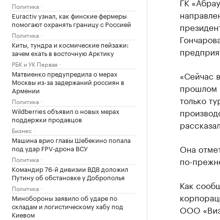
ГК «Абрау
Политика
направлен
Euractiv узнал, как финские фермеры
помогают охранять границу с Россией
президен
Политика
Гончарова
Киты, тундра и космические пейзажи:
предприя
зачем ехать в восточную Арктику
РБК и УК Первая
Матвиенко предупредила о мерах
«Сейчас в
Москвы из-за задержаний россиян в
прошлом г
Армении
только т
Политика
Wildberries объявил о новых мерах
производс
поддержки продавцов
рассказал
Бизнес
Машина врио главы Шебекино попала
Она отмет
под удар FPV‑дрона ВСУ
Политика
по-прежн
Командир 76-й дивизии ВДВ доложил
Путину об обстановке у Доброполья
Как сообщ
Политика
корпорац
Минобороны заявило об ударе по
складам и логистическому хабу под
ООО «Виз
Киевом