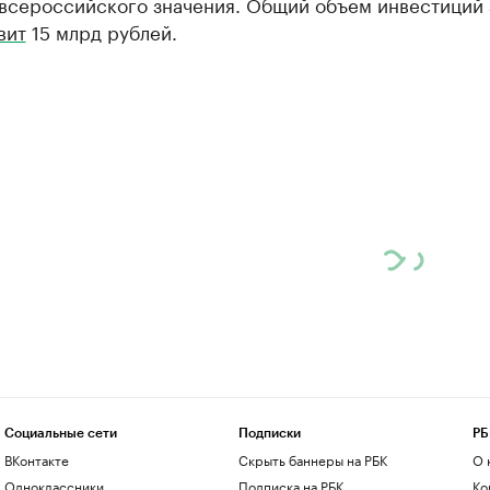
 всероссийского значения. Общий объем инвестиций 
вит
15 млрд рублей.
Социальные сети
Подписки
РБ
ВКонтакте
Скрыть баннеры на РБК
О 
Одноклассники
Подписка на РБК
Ко