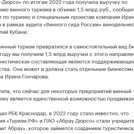
-Дюрсо» по итогам 2022 года получила выручку по
ию винного туризма в объеме 1,5 млрд руб., сообщил
т по туризму и специальным проектам компании Ири
 в рамках аудита «Винного гида России» винодельче
тий Кубани.
инный туризм превратился в самостоятельный вид би
оду мы получили 1,5 млрд выручки с этого направле
уристическая составляющая является поддерживающе
тва. Она может и должна стать отдельным бизнесом»
а Ирина Гончарова.
ила, что сейчас для некоторых предприятий винный 
ему является единственной возможностью продвижен
ал РБК Краснодар, в 2022 году стало известно, что
ия «Туризм.РФ» и ПАО «Абрау Дюрсо» стали учредит
ит Абрау», которое займется созданием туристическ