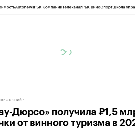
жимость
Autonews
РБК Компании
Телеканал
РБК Вино
Спорт
Школа упра
д
Стиль
Крипто
РБК Бизнес-среда
Дискуссионный клуб
Исследования
К
а контрагентов
Политика
Экономика
Бизнес
Технологии и медиа
Фина
печатлений
ау-Дюрсо» получила ₽1,5 мл
чки от винного туризма в 202