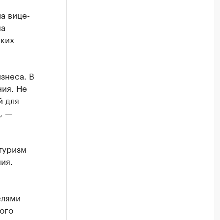
а вице-
на
ских
знеса. В
ния. Не
й для
, —
туризм
ия.
елями
ого