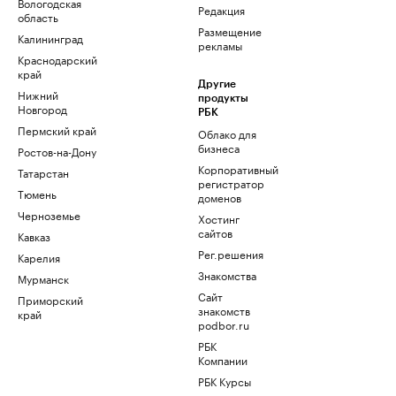
Вологодская
Редакция
область
Размещение
Калининград
рекламы
Краснодарский
край
Другие
Нижний
продукты
Новгород
РБК
Пермский край
Облако для
бизнеса
Ростов-на-Дону
Корпоративный
Татарстан
регистратор
Тюмень
доменов
Черноземье
Хостинг
сайтов
Кавказ
Рег.решения
Карелия
Знакомства
Мурманск
Сайт
Приморский
знакомств
край
podbor.ru
РБК
Компании
РБК Курсы