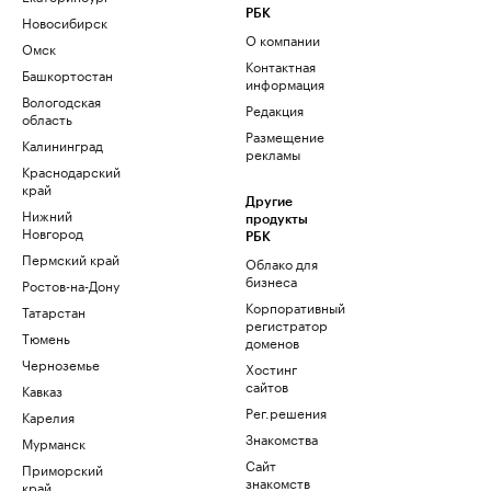
РБК
Новосибирск
О компании
Омск
Контактная
Башкортостан
информация
Вологодская
Редакция
область
Размещение
Калининград
рекламы
Краснодарский
край
Другие
Нижний
продукты
Новгород
РБК
Пермский край
Облако для
бизнеса
Ростов-на-Дону
Корпоративный
Татарстан
регистратор
Тюмень
доменов
Черноземье
Хостинг
сайтов
Кавказ
Рег.решения
Карелия
Знакомства
Мурманск
Сайт
Приморский
знакомств
край