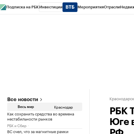
Подписка на РБК
Инвестиции
Мероприятия
Отрасли
Недви
РБК Курсы
РБК Life
Тренды
Визионеры
Национальные проекты
Горо
Газета
Спецпроекты СПб
Конференции СПб
Спецпроекты
Проверк
Краснодарск
Все новости
Краснодар
Весь мир
РБК 
Как сохранить средства во времена
нестабильности рынков
Юге 
РБК и Сбер
ВС счел, что за магнитные рамки
РФ