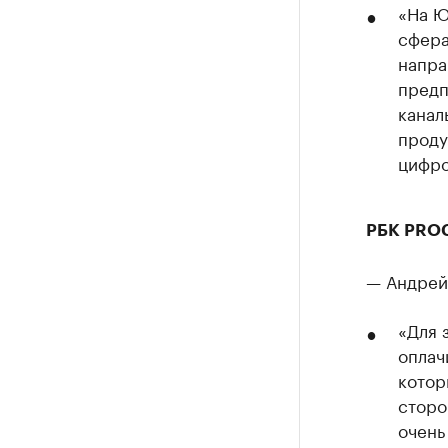
«На Ю
сфера
напра
предп
канал
проду
цифро
РБК PRO
— Андрей
«Для 
оплач
котор
сторо
очень