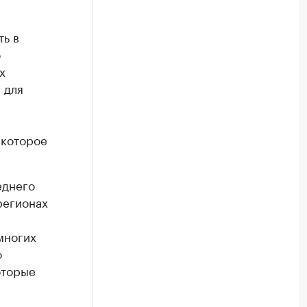
ь в
о
х
 для
 которое
еднего
регионах
многих
о
оторые