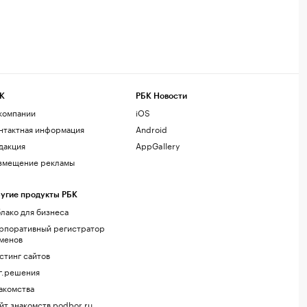
К
РБК Новости
компании
iOS
нтактная информация
Android
дакция
AppGallery
змещение рекламы
угие продукты РБК
лако для бизнеса
рпоративный регистратор
менов
стинг сайтов
г.решения
акомства
йт знакомств podbor.ru