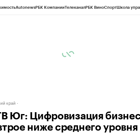
жимость
Autonews
РБК Компании
Телеканал
РБК Вино
Спорт
Школа упра
д
Стиль
Крипто
РБК Бизнес-среда
Дискуссионный клуб
Исследования
К
а контрагентов
Политика
Экономика
Бизнес
Технологии и медиа
Фина
ий край
ТВ Юг: Цифровизация бизнес
втрое ниже среднего уровня