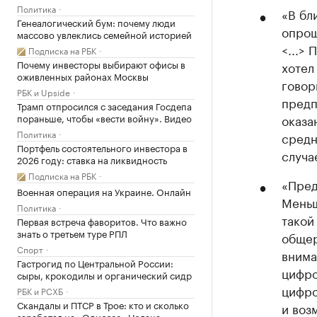
Политика
«В бл
Генеалогический бум: почему люди
опрош
массово увлеклись семейной историей
<...>
Подписка на РБК
Почему инвесторы выбирают офисы в
хотел
оживленных районах Москвы
говор
РБК и Upside
предп
Трамп отпросился с заседания Госдепа
пораньше, чтобы «вести войну». Видео
оказа
Политика
средн
Портфель состоятельного инвестора в
случа
2026 году: ставка на ликвидность
Подписка на РБК
«Пред
Военная операция на Украине. Онлайн
Меньш
Политика
такой
Первая встреча фаворитов. Что важно
знать о третьем туре РПЛ
общер
Спорт
внима
Гастрогид по Центральной России:
цифро
сыры, крокодилы и органический сидр
цифро
РБК и РСХБ
Скандалы и ПТСР в Трое: кто и сколько
и воз
заработал на «Одиссее» Нолана