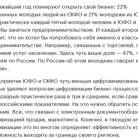
ижайший год планируют открыть свой бизнес 22%
енных молодых людей из СКФО и 21% молодежи из 
 Практически каждый пятый молодой человек в ЮФО 
 бы заняться предпринимательством. И каждый второй
ит, что он хотел бы попробовать себя именно в клас
ринимательстве. Например, связанные с торговлей, 
нием услуг населению. Здесь чуть выше доля — 47%, 
ем по России. По России об этом молодежь говорит 
ев».
приятия ЮФО и СКФО чуть меньше цифровизированы
е уделяют вопросам цифровизации бизнес-процессо
 разрыв практически раза в три в среднем, если срав
оссийскими показателями. На это нужно обратить о
ние. Все, что связано с электронным документообор
визацией продаж, маркетинга. Конечно, в текущую э
визации это во многом определяет эффективность к
можность выходить за границы своего региона,