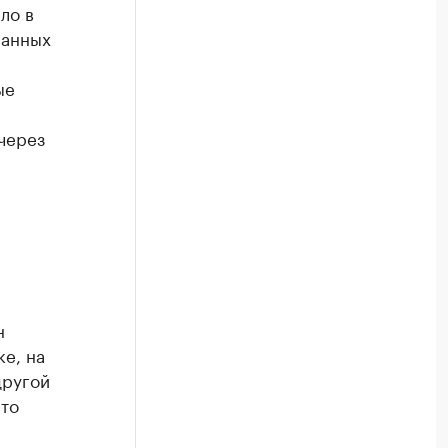
ло в
ванных
ые
через
н
ке, на
другой
это