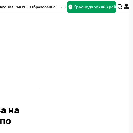
Краснодарский край
вления РБК
РБК Образование
редитные рейтинги
Франшизы
нсы
Рынок наличной валюты
а на
 по