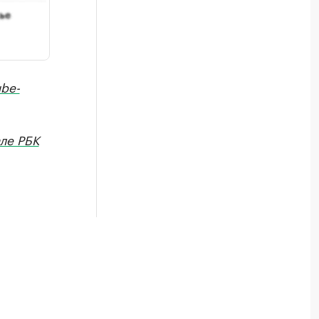
be-
ле РБК