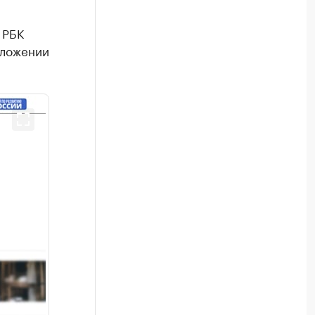
 РБК
иложении