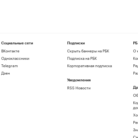
Социальные сети
Подписки
РБ
ВКонтакте
Скрыть баннеры на РБК
О 
Одноклассники
Подписка на РБК
Ко
Telegram
Корпоративная подписка
Ре
Дзен
Ра
Уведомления
RSS Новости
Др
Об
Ко
до
Хо
Ре
Зн
Са