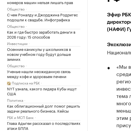
номеров машин нельзя лишать прав
Общество
С чем Роналду и Джорджина Родригес
Эфир РБК
подошли к свадьбе. Инфографика
директор
Общество
(НАФИ) Г
Как и где быстро заработать деньги в
2026 году: 15 способов
Инвестиции
Эксклюзи
Осенние каникулы у школьников в
Национал
новом учебном году будут дольше
зимних
«Мы в
Общество
Ученые нашли неожиданную связь
среди
между кофе и здоровьем печени
регио
Подписка на РБК
инвес
NYT узнала, какого лидера Кубы ищут
США
тема 
Политика
много
Как облигационный долг помог решить
меньш
задачи реального бизнеса. Кейсы
этим 
РБК и МСП Банк
Глава Адыгеи рассказал о последствиях
прису
атаки БПЛА