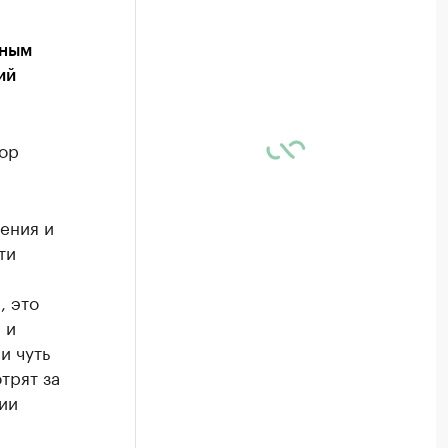
ьным
ий
тор
ения и
ти
, это
 и
и чуть
трят за
ии