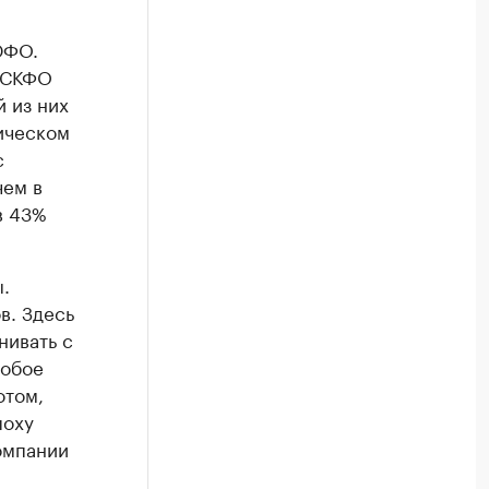
ЮФО.
и СКФО
 из них
сическом
с
чем в
в 43%
.
в. Здесь
нивать с
собое
отом,
поху
омпании