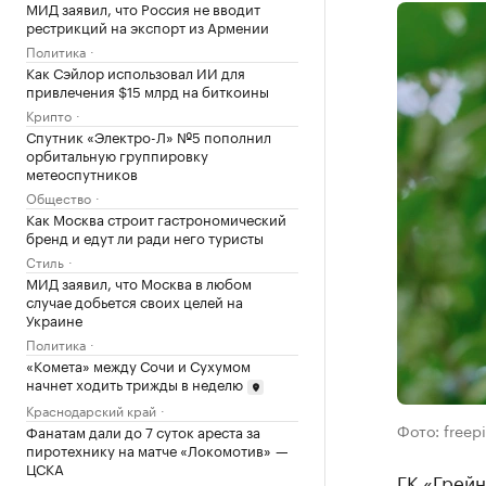
МИД заявил, что Россия не вводит
рестрикций на экспорт из Армении
Политика
Как Сэйлор использовал ИИ для
привлечения $15 млрд на биткоины
Крипто
Спутник «Электро-Л» №5 пополнил
орбитальную группировку
метеоспутников
Общество
Как Москва строит гастрономический
бренд и едут ли ради него туристы
Стиль
МИД заявил, что Москва в любом
случае добьется своих целей на
Украине
Политика
«Комета» между Сочи и Сухумом
начнет ходить трижды в неделю
Краснодарский край
Фото: freep
Фанатам дали до 7 суток ареста за
пиротехнику на матче «Локомотив» —
ЦСКА
ГК «Грейн