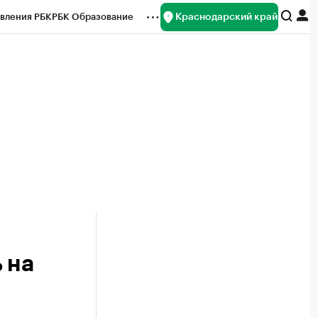
Краснодарский край
вления РБК
РБК Образование
редитные рейтинги
Франшизы
нсы
Рынок наличной валюты
 на