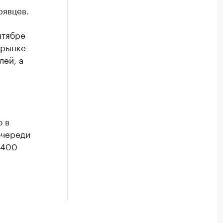
рявцев.
нтябре
 рынке
лей, а
о в
очереди
 400