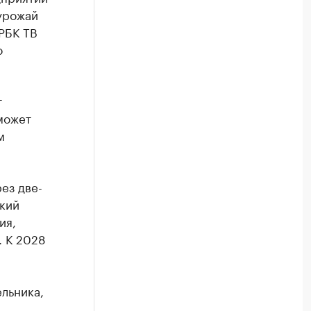
урожай
РБК ТВ
о
т
может
м
ез две-
ский
ия,
. К 2028
ельника,