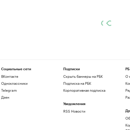
Социальные сети
Подписки
РБ
ВКонтакте
Скрыть баннеры на РБК
О 
Одноклассники
Подписка на РБК
Ко
Telegram
Корпоративная подписка
Ре
Дзен
Ра
Уведомления
RSS Новости
Др
Об
Ко
до