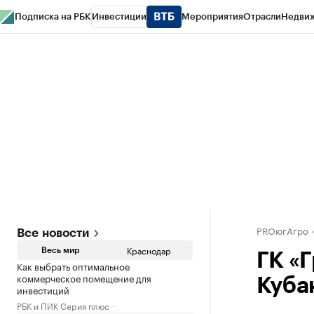
Подписка на РБК
Инвестиции
Мероприятия
Отрасли
Недви
РБК Курсы
РБК Life
Тренды
Визионеры
Национальные проекты
Горо
Газета
Спецпроекты СПб
Конференции СПб
Спецпроекты
Проверк
PROюгАгро
Все новости
Краснодар
Весь мир
ГК «
Как выбрать оптимальное
коммерческое помещение для
Кубан
инвестиций
РБК и ПИК Серия плюс