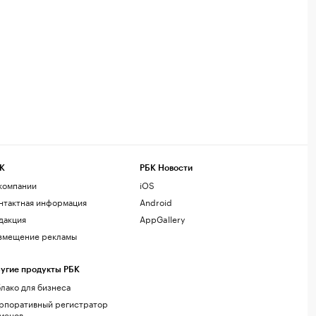
К
РБК Новости
компании
iOS
нтактная информация
Android
дакция
AppGallery
змещение рекламы
угие продукты РБК
лако для бизнеса
рпоративный регистратор
менов