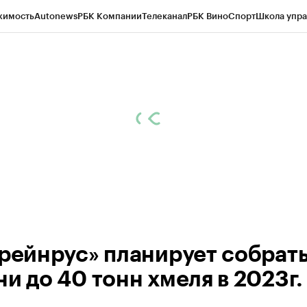
жимость
Autonews
РБК Компании
Телеканал
РБК Вино
Спорт
Школа упра
д
Стиль
Крипто
РБК Бизнес-среда
Дискуссионный клуб
Исследования
К
а контрагентов
Политика
Экономика
Бизнес
Технологии и медиа
Фина
Грейнрус» планирует собрать
и до 40 тонн хмеля в 2023г.