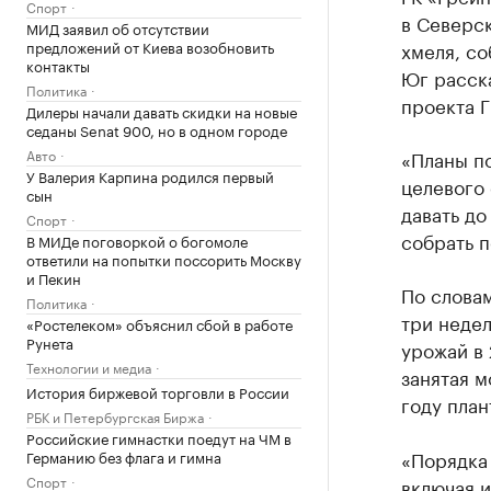
Спорт
в Северс
МИД заявил об отсутствии
предложений от Киева возобновить
хмеля, со
контакты
Юг расск
Политика
проекта Г
Дилеры начали давать скидки на новые
седаны Senat 900, но в одном городе
Авто
«Планы по
У Валерия Карпина родился первый
целевого 
сын
давать до
Спорт
собрать п
В МИДе поговоркой о богомоле
ответили на попытки поссорить Москву
и Пекин
По словам
Политика
три недел
«Ростелеком» объяснил сбой в работе
Рунета
урожай в 
Технологии и медиа
занятая м
История биржевой торговли в России
году план
РБК и Петербургская Биржа
Российские гимнастки поедут на ЧМ в
«Порядка 
Германию без флага и гимна
Спорт
включая 