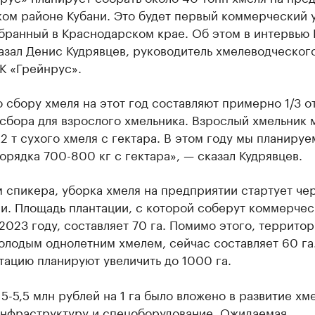
ком районе Кубани. Это будет первый коммерческий 
бранный в Краснодарском крае. Об этом в интервью 
азал Денис Кудрявцев, руководитель хмелеводческог
К «Грейнрус».
 сбору хмеля на этот год составляют примерно 1/3 о
сбора для взрослого хмельника. Взрослый хмельник 
 2 т сухого хмеля с гектара. В этом году мы планируе
орядка 700-800 кг с гектара», — сказал Кудрявцев.
 спикера, уборка хмеля на предприятии стартует чер
и. Площадь плантации, с которой соберут коммерче
2023 году, составляет 70 га. Помимо этого, территор
олодым однолетним хмелем, сейчас составляет 60 га
тацию планируют увеличить до 1000 га.
5-5,5 млн рублей на 1 га было вложено в развитие хм
инфраструктуру и спецоборудование. Ожидаемая