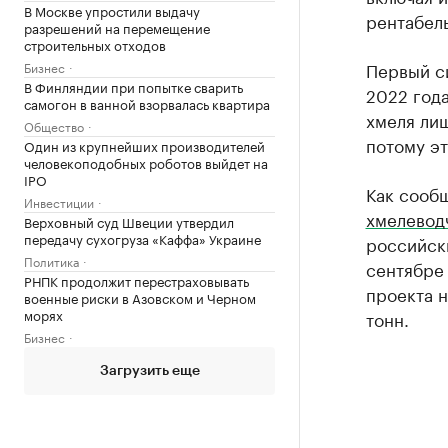
В Москве упростили выдачу
рентабель
разрешений на перемещение
строительных отходов
Первый с
Бизнес
В Финляндии при попытке сварить
2022 года
самогон в ванной взорвалась квартира
хмеля лиш
Общество
потому эт
Один из крупнейших производителей
человекоподобных роботов выйдет на
IPO
Как сооб
Инвестиции
хмелевод
Верховный суд Швеции утвердил
передачу сухогруза «Каффа» Украине
российски
Политика
сентябре 
РНПК продолжит перестраховывать
проекта 
военные риски в Азовском и Черном
морях
тонн.
Бизнес
Загрузить еще