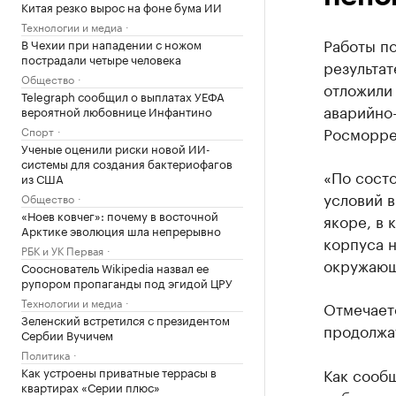
Китая резко вырос на фоне бума ИИ
Технологии и медиа
Работы п
В Чехии при нападении с ножом
пострадали четыре человека
результат
Общество
отложили 
Telegraph сообщил о выплатах УЕФА
аварийно-
вероятной любовнице Инфантино
Росморре
Спорт
Ученые оценили риски новой ИИ-
системы для создания бактериофагов
«По сост
из США
условий в
Общество
«Ноев ковчег»: почему в восточной
якоре, в 
Арктике эволюция шла непрерывно
корпуса н
РБК и УК Первая
окружающ
Сооснователь Wikipedia назвал ее
рупором пропаганды под эгидой ЦРУ
Технологии и медиа
Отмечаетс
Зеленский встретился с президентом
продолжа
Сербии Вучичем
Политика
Как устроены приватные террасы в
Как сооб
квартирах «Серии плюс»