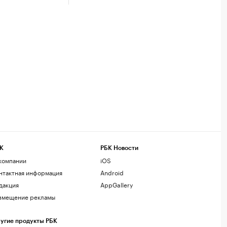
К
РБК Новости
компании
iOS
нтактная информация
Android
дакция
AppGallery
змещение рекламы
угие продукты РБК