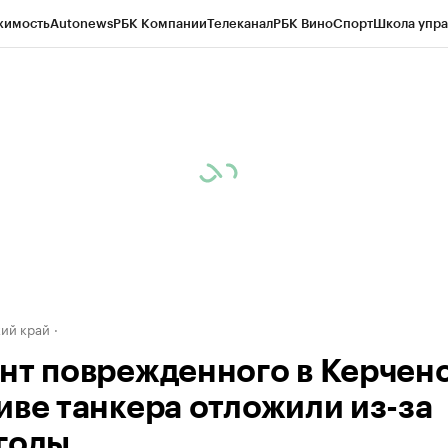
жимость
Autonews
РБК Компании
Телеканал
РБК Вино
Спорт
Школа упра
д
Стиль
Крипто
РБК Бизнес-среда
Дискуссионный клуб
Исследования
К
а контрагентов
Политика
Экономика
Бизнес
Технологии и медиа
Фина
ий край
нт поврежденного в Керчен
иве танкера отложили из-за
годы