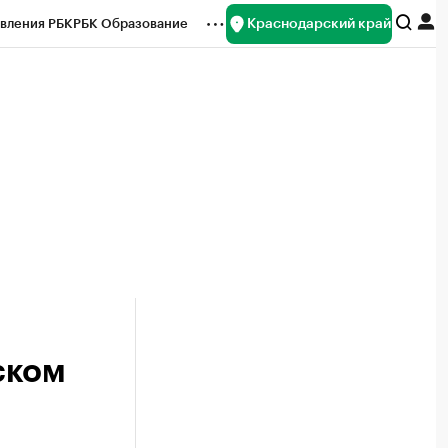
Краснодарский край
вления РБК
РБК Образование
редитные рейтинги
Франшизы
нсы
Рынок наличной валюты
ском