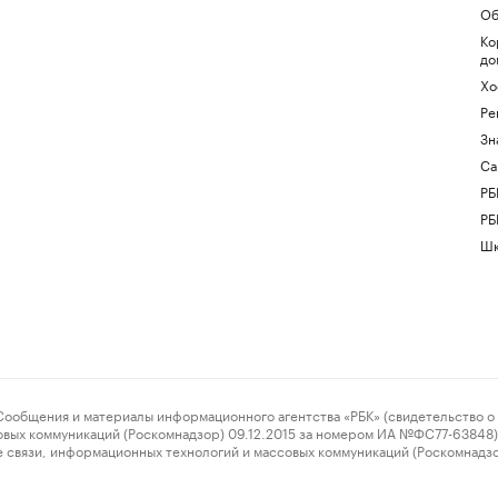
Об
Ко
до
Хо
Ре
Зн
Са
РБ
РБ
Шк
ения и материалы информационного агентства «РБК» (свидетельство о 
овых коммуникаций (Роскомнадзор) 09.12.2015 за номером ИА №ФС77-63848) 
 связи, информационных технологий и массовых коммуникаций (Роскомнадз