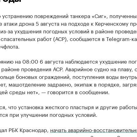
о устранению повреждений танкера «Сиг», полученны
е атаки дрона 5 августа на подходе к Керченскому пр
из-за ухудшения погодных условий в районе проведе
спасательных работ (АСР), сообщается в Telegram-к
чфлота.
оянию на 08:00 6 августа наблюдается ухудшение по
 районе проведения АСР. Аварийное судно на плаву, с
кольце боновых ограждений, поступления воды внутрь
ет, машотделение задраено, экипаж в порядке, загря
ей среды нет», — говорится в сообщении.
я, что установка жесткого пластыря и другие работ
тся при улучшении погодных условий.
щал РБК Краснодар,
начать аварийно-восстановитель