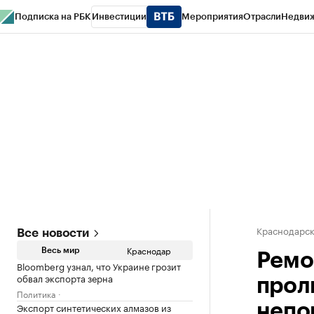
Подписка на РБК
Инвестиции
Мероприятия
Отрасли
Недви
РБК Курсы
РБК Life
Тренды
Визионеры
Национальные проекты
Горо
Газета
Спецпроекты СПб
Конференции СПб
Спецпроекты
Проверк
Краснодарск
Все новости
Краснодар
Весь мир
Ремо
Bloomberg узнал, что Украине грозит
обвал экспорта зерна
прол
Политика
Экспорт синтетических алмазов из
непо