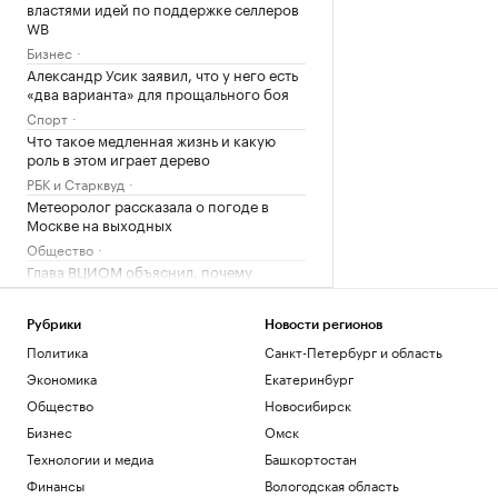
властями идей по поддержке селлеров
WB
Бизнес
Александр Усик заявил, что у него есть
«два варианта» для прощального боя
Спорт
Что такое медленная жизнь и какую
роль в этом играет дерево
РБК и Старквуд
Метеоролог рассказала о погоде в
Москве на выходных
Общество
Глава ВЦИОМ объяснил, почему
абитуриенты стали прагматичнее
Общество
Рубрики
Новости регионов
Политика
Санкт-Петербург и область
Загрузить еще
Экономика
Екатеринбург
Общество
Новосибирск
Бизнес
Омск
Технологии и медиа
Башкортостан
Финансы
Вологодская область