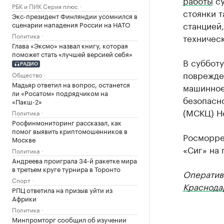
работы
су
РБК и ПИК Серия плюс
стоянки т
Экс-президент Финляндии усомнился в
станцией
сценарии нападения России на НАТО
Политика
техническ
Глава «Эксмо» назвал книгу, которая
поможет стать «лучшей версией себя»
В субботу
РАДИО
поврежде
Общество
Мадьяр ответил на вопрос, останется
машинное 
ли «Росатом» подрядчиком на
безопасн
«Пакш-2»
(МСКЦ) Но
Политика
Росфинмониторинг рассказал, как
помог выявить криптомошенников в
Росморре
Москве
«Сиг» на 
Политика
Андреева проиграла 34-й ракетке мира
в третьем круге турнира в Торонто
Оператив
Спорт
Краснода
РПЦ ответила на призыв уйти из
Африки
Политика
Минпромторг сообщил об изучении