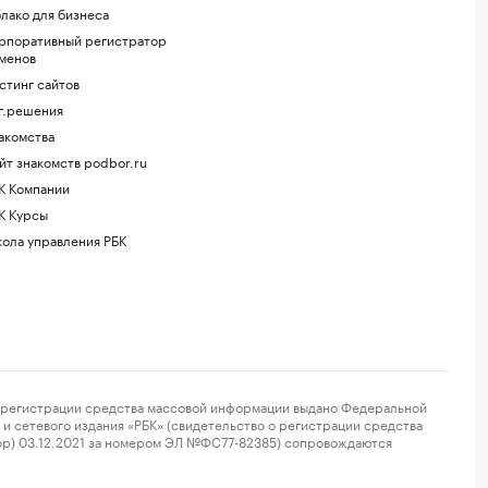
лако для бизнеса
рпоративный регистратор
менов
стинг сайтов
г.решения
акомства
йт знакомств podbor.ru
К Компании
К Курсы
ола управления РБК
регистрации средства массовой информации выдано Федеральной
и сетевого издания «РБК» (свидетельство о регистрации средства
ор) 03.12.2021 за номером ЭЛ №ФС77-82385) сопровождаются