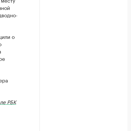
 месту
зной
дводно-
щили о
о
в
ре
ера
ле РБК