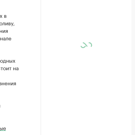
х в
оливу,
ния
анале
годных
тоит на
знения
ы
ные