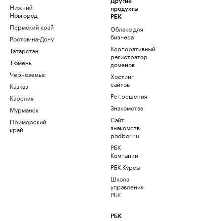
Другие
Нижний
продукты
Новгород
РБК
Пермский край
Облако для
бизнеса
Ростов-на-Дону
Корпоративный
Татарстан
регистратор
Тюмень
доменов
Черноземье
Хостинг
сайтов
Кавказ
Рег.решения
Карелия
Знакомства
Мурманск
Сайт
Приморский
знакомств
край
podbor.ru
РБК
Компании
РБК Курсы
Школа
управления
РБК
РБК