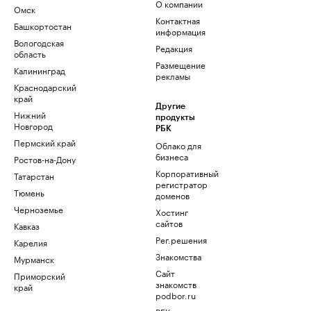
О компании
Омск
Контактная
Башкортостан
информация
Вологодская
Редакция
область
Размещение
Калининград
рекламы
Краснодарский
край
Другие
Нижний
продукты
Новгород
РБК
Пермский край
Облако для
бизнеса
Ростов-на-Дону
Корпоративный
Татарстан
регистратор
Тюмень
доменов
Черноземье
Хостинг
сайтов
Кавказ
Рег.решения
Карелия
Знакомства
Мурманск
Сайт
Приморский
знакомств
край
podbor.ru