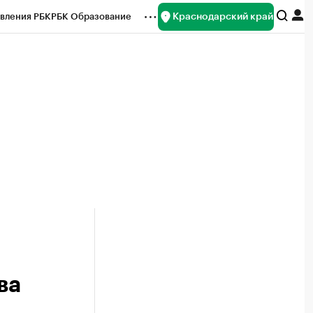
Краснодарский край
вления РБК
РБК Образование
редитные рейтинги
Франшизы
нсы
Рынок наличной валюты
ва