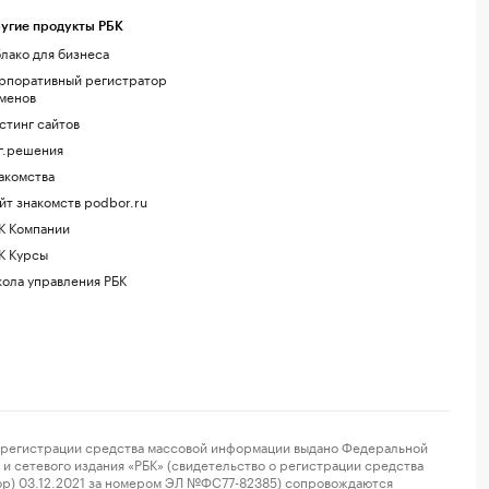
угие продукты РБК
лако для бизнеса
рпоративный регистратор
менов
стинг сайтов
г.решения
акомства
йт знакомств podbor.ru
К Компании
К Курсы
ола управления РБК
регистрации средства массовой информации выдано Федеральной
и сетевого издания «РБК» (свидетельство о регистрации средства
ор) 03.12.2021 за номером ЭЛ №ФС77-82385) сопровождаются