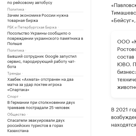
по рейсовому автобусу
«Павловск
Политика
Тимашевс
Зачем экономике России нужна
«Бейсуг»,
товарная биржа
РБК и Петербургская Биржа
Посольство Украины сообщило о
повреждении украинского памятника в
ООО «К
Польше
Ростовс
Политика
состав
Бывший сотрудник Google запустил
сервис, пародирующий работу чат-
ЮВО. П
бота
бизнес
Тренды
технич
Хавбек «Ахмата» отстранен на два
матча за удар локтем игрока
животн
«Спартака»
Спорт
В Германии при столкновении двух
трамваев пострадали 25 человек
В 2021 го
Общество
возбужден
Спасатели эвакуировали двух
находятся
российских туристов в горах
Казахстана