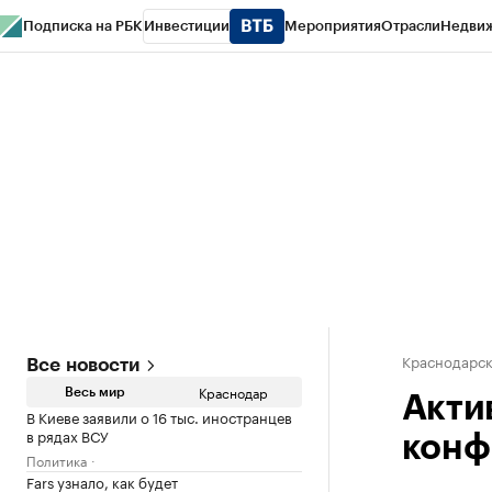
Подписка на РБК
Инвестиции
Мероприятия
Отрасли
Недви
РБК Курсы
РБК Life
Тренды
Визионеры
Национальные проекты
Горо
Газета
Спецпроекты СПб
Конференции СПб
Спецпроекты
Проверк
Краснодарск
Все новости
Краснодар
Весь мир
Акти
В Киеве заявили о 16 тыс. иностранцев
в рядах ВСУ
конф
Политика
Fars узнало, как будет