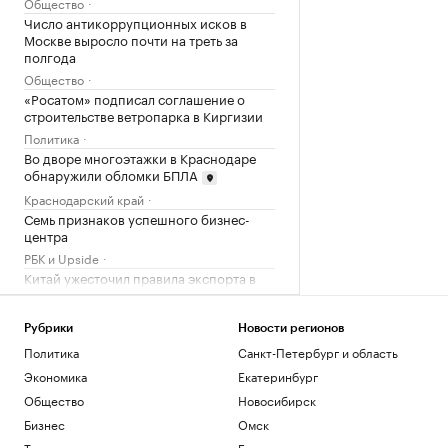
Общество
Число антикоррупционных исков в
Москве выросло почти на треть за
полгода
Общество
«Росатом» подписал соглашение о
строительстве ветропарка в Киргизии
Политика
Во дворе многоэтажки в Краснодаре
обнаружили обломки БПЛА
Краснодарский край
Семь признаков успешного бизнес-
центра
РБК и Upside
Китай ужесточил правила экспорта в
США беспилотников и комплектующих
Политика
Рубрики
Новости регионов
Политика
Санкт-Петербург и область
Загрузить еще
Экономика
Екатеринбург
Общество
Новосибирск
Бизнес
Омск
Технологии и медиа
Башкортостан