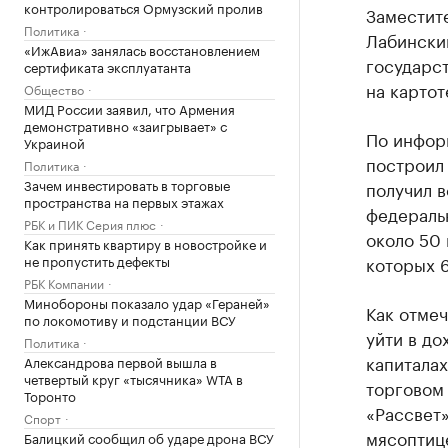
контролироваться Ормузский пролив
Заместите
Политика
Лабинский
«ИжАвиа» занялась восстановлением
государс
сертификата эксплуатанта
на картот
Общество
МИД России заявил, что Армения
демонстративно «заигрывает» с
По информ
Украиной
построил
Политика
Зачем инвестировать в торговые
получил 
пространства на первых этажах
федеральн
РБК и ПИК Серия плюс
около 50 
Как принять квартиру в новостройке и
не пропустить дефекты
которых 6
РБК Компании
Минобороны показало удар «Гераней»
Как отмеч
по локомотиву и подстанции ВСУ
уйти в до
Политика
капитала
Александрова первой вышла в
четвертый круг «тысячника» WTA в
торговом 
Торонто
«Рассвет
Спорт
мясоптиц
Балицкий сообщил об ударе дрона ВСУ