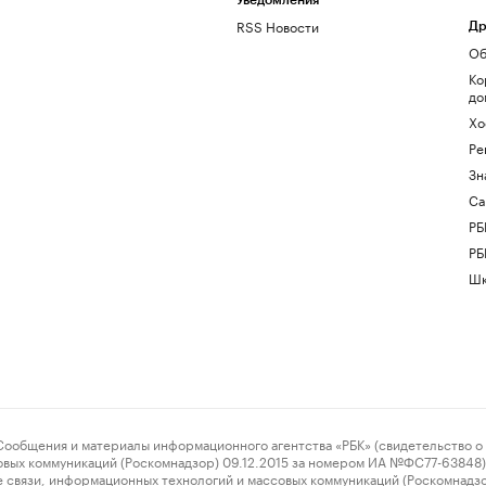
Уведомления
RSS Новости
Др
Об
Ко
до
Хо
Ре
Зн
Са
РБ
РБ
Шк
ения и материалы информационного агентства «РБК» (свидетельство о 
овых коммуникаций (Роскомнадзор) 09.12.2015 за номером ИА №ФС77-63848) 
 связи, информационных технологий и массовых коммуникаций (Роскомнадз