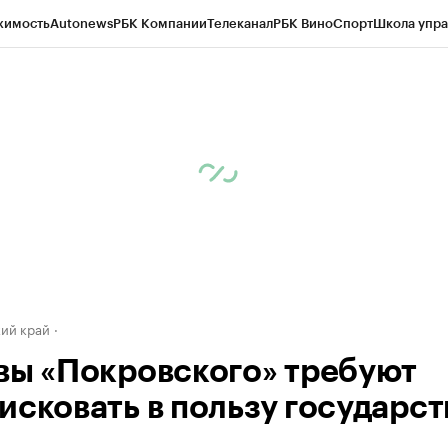
жимость
Autonews
РБК Компании
Телеканал
РБК Вино
Спорт
Школа упра
д
Стиль
Крипто
РБК Бизнес-среда
Дискуссионный клуб
Исследования
К
а контрагентов
Политика
Экономика
Бизнес
Технологии и медиа
Фина
ий край
вы «Покровского» требуют
исковать в пользу государст