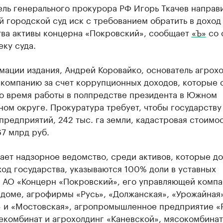
ль генерального прокурора РФ Игорь Ткачев направи
 городской суд иск с требованием обратить в доход
тва активы концерна «Покровский», сообщает
«Ъ»
со 
еку суда.
ации издания, Андрей Коровайко, основатель агрохо
 компанию за счет коррупционных доходов, которые 
во время работы в полпредстве президента в Южном
ом округе. Прокуратура требует, чтобы государству
предприятий, 242 тыс. га земли, кадастровая стоимо
7 млрд руб.
ает надзорное ведомство, среди активов, которые д
ход государства, указываются 100% доли в уставных
х АО «Концерн «Покровский», его управляющей компа
доме, агрофирмы «Русь», «Должанская», «Урожайная»
» и «Мостовская», агропромышленное предприятие «
екомбинат и агрохолдинг «Каневской», мясокомбина