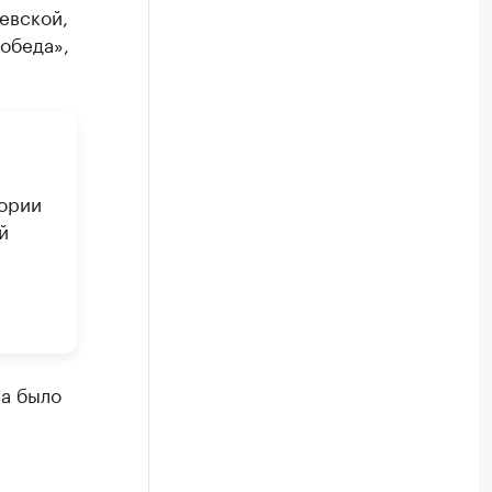
евской,
обеда»,
тории
й
ва было