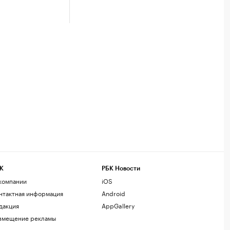
К
РБК Новости
компании
iOS
нтактная информация
Android
дакция
AppGallery
змещение рекламы