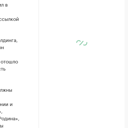
л в
ссылкой
лдинга,
он
 отошло
сть
олжны
нии и
,
Родина»,
ты