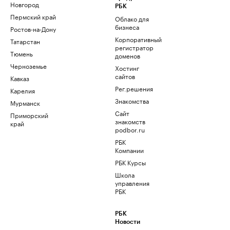
Новгород
РБК
Пермский край
Облако для
бизнеса
Ростов-на-Дону
Корпоративный
Татарстан
регистратор
Тюмень
доменов
Черноземье
Хостинг
сайтов
Кавказ
Рег.решения
Карелия
Знакомства
Мурманск
Сайт
Приморский
знакомств
край
podbor.ru
РБК
Компании
РБК Курсы
Школа
управления
РБК
РБК
Новости