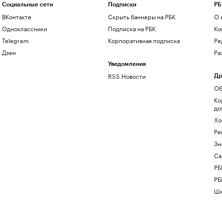
Социальные сети
Подписки
РБ
ВКонтакте
Скрыть баннеры на РБК
О 
Одноклассники
Подписка на РБК
Ко
Telegram
Корпоративная подписка
Ре
Дзен
Ра
Уведомления
RSS Новости
Др
Об
Ко
до
Хо
Ре
Зн
Са
РБ
РБ
Шк