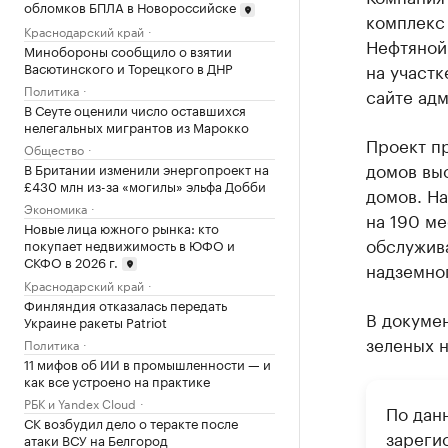
обломков БПЛА в Новороссийске
комплекс 
Краснодарский край
Нефтяной 
Минобороны сообщило о взятии
Васютинского и Торецкого в ДНР
на участк
Политика
сайте ад
В Сеуте оценили число оставшихся
нелегальных мигрантов из Марокко
Проект п
Общество
домов выс
В Британии изменили энергопроект на
£430 млн из-за «могилы» эльфа Добби
домов. На
Экономика
на 190 м
Новые лица южного рынка: кто
обслужив
покупает недвижимость в ЮФО и
СКФО в 2026 г.
надземно
Краснодарский край
Финляндия отказалась передать
В докумен
Украине ракеты Patriot
зеленых н
Политика
11 мифов об ИИ в промышленности — и
как все устроено на практике
РБК и Yandex Cloud
По дан
СК возбудил дело о теракте после
зареги
атаки ВСУ на Белгород