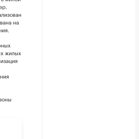
ер.
ализован
вана на
ния.
рных
ых жилых
низация
ения
 зоны