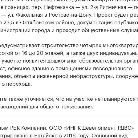
в границах: пер. Нефтекачка — ул. 2-я Ритмичная — п
— ул. Факельная в Ростове-на-Дону. Проект будет ре
е 23,5 в Октябрьском районе, документация опублико
министрации города и проходит общественные слуша
редусматривает строительство четырех многокварти
отой от 16 до 20 этажей, а также двух индивидуальн
 участке появится дошкольная образовательная орга
ест, офисное здание с помещениями повседневного
ания, объекты инженерной инфраструктуры, сооруж
го перехода.
те также уточняется, что на участке не планируются
асаждений для общего пользования.
ным РБК Компании, ООО «ИНПК Девелопмент РДВС»
стрировано в Батайске в 2016 году. Основной вид