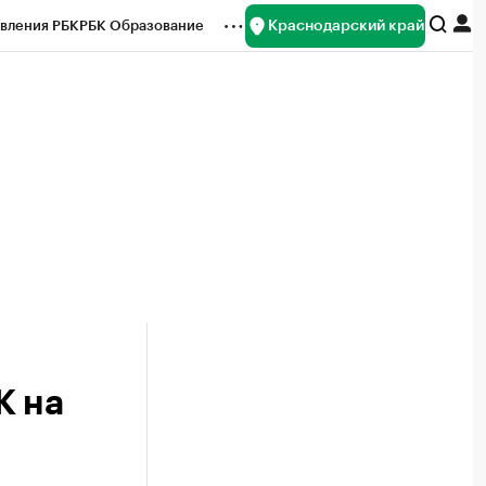
Краснодарский край
вления РБК
РБК Образование
редитные рейтинги
Франшизы
нсы
Рынок наличной валюты
К на