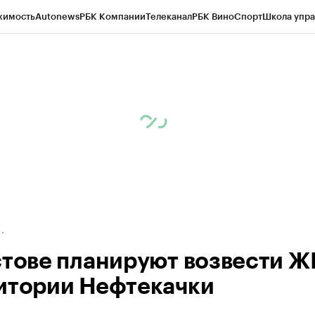
жимость
Autonews
РБК Компании
Телеканал
РБК Вино
Спорт
Школа упра
д
Стиль
Крипто
РБК Бизнес-среда
Дискуссионный клуб
Исследования
К
а контрагентов
Политика
Экономика
Бизнес
Технологии и медиа
Фина
стове планируют возвести Ж
итории Нефтекачки