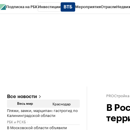
Подписка на РБК
Инвестиции
Мероприятия
Отрасли
Недви
РБК Курсы
РБК Life
Тренды
Визионеры
Национальные проекты
Горо
Газета
Спецпроекты СПб
Конференции СПб
Спецпроекты
Проверк
PROСтройка
Все новости
Краснодар
Весь мир
В Ро
Пляжи, замки, марципан: гастрогид по
Калининградской области
терр
РБК и РСХБ
В Московской области объявили