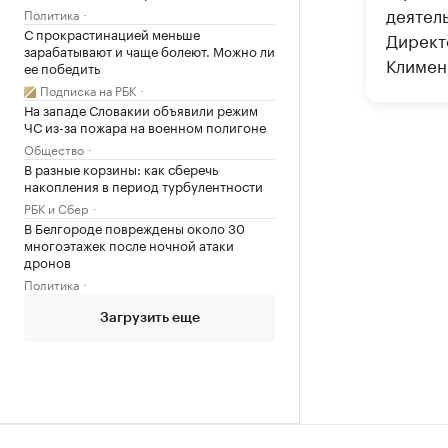
деятел
Политика
С прокрастинацией меньше
Директ
зарабатывают и чаще болеют. Можно ли
Клименк
ее победить
Подписка на РБК
На западе Словакии объявили режим
ЧС из-за пожара на военном полигоне
Общество
В разные корзины: как сберечь
накопления в период турбулентности
РБК и Сбер
В Белгороде повреждены около 30
многоэтажек после ночной атаки
дронов
Политика
Загрузить еще