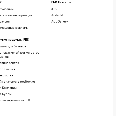
К
РБК Новости
компании
iOS
нтактная информация
Android
дакция
AppGallery
змещение рекламы
угие продукты РБК
лако для бизнеса
рпоративный регистратор
менов
стинг сайтов
г.решения
акомства
йт знакомств podbor.ru
К Компании
К Курсы
ола управления РБК