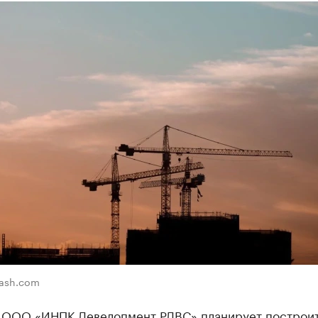
lash.com
 ООО «ИНПК Девелопмент РДВС» планирует построит