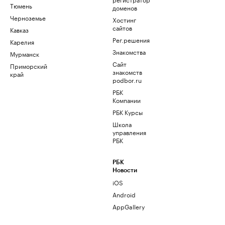
Тюмень
доменов
Черноземье
Хостинг
сайтов
Кавказ
Рег.решения
Карелия
Знакомства
Мурманск
Сайт
Приморский
знакомств
край
podbor.ru
РБК
Компании
РБК Курсы
Школа
управления
РБК
РБК
Новости
iOS
Android
AppGallery