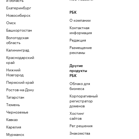
Екатеринбург
РБК
Новосибирск
О компании
Омск
Контактная
Башкортостан
информация
Вологодская
Редакция
область
Размещение
Калининград
рекламы
Краснодарский
край
Другие
Нижний
продукты
Новгород
РБК
Пермский край
Облако для
бизнеса
Ростов-на-Дону
Корпоративный
Татарстан
регистратор
Тюмень
доменов
Черноземье
Хостинг
сайтов
Кавказ
Рег.решения
Карелия
Знакомства
Мурманск