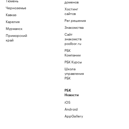
Тюмень
доменов
Черноземье
Хостинг
сайтов
Кавказ
Рег.решения
Карелия
Знакомства
Мурманск
Сайт
Приморский
знакомств
край
podbor.ru
РБК
Компании
РБК Курсы
Школа
управления
РБК
РБК
Новости
iOS
Android
AppGallery