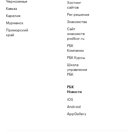
Черноземье
Хостинг
сайтов
Кавказ
Рег.решения
Карелия
Знакомства
Мурманск
Сайт
Приморский
знакомств
край
podbor.ru
РБК
Компании
РБК Курсы
Школа
управления
РБК
РБК
Новости
iOS
Android
AppGallery