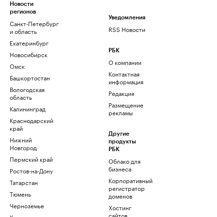
Новости
регионов
Уведомления
Санкт-Петербург
RSS Новости
и область
Екатеринбург
РБК
Новосибирск
О компании
Омск
Контактная
Башкортостан
информация
Вологодская
Редакция
область
Размещение
Калининград
рекламы
Краснодарский
край
Другие
Нижний
продукты
Новгород
РБК
Пермский край
Облако для
бизнеса
Ростов-на-Дону
Корпоративный
Татарстан
регистратор
Тюмень
доменов
Черноземье
Хостинг
сайтов
Кавказ