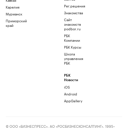
Рег.решения
Карелия
Знакомства
Мурманск
Сайт
Приморский
знакомств
край
podbor.ru
РБК
Компании
РБК Курсы
Школа
управления
РБК
РБК
Новости
iOS
Android
AppGallery
© ООО «БИЗНЕСПРЕСС», АО «РОСБИЗНЕСКОНСАЛТИНГ», 1995–