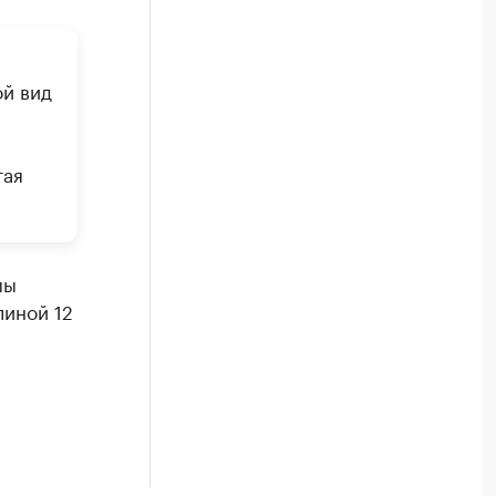
ой вид
тая
мы
линой 12