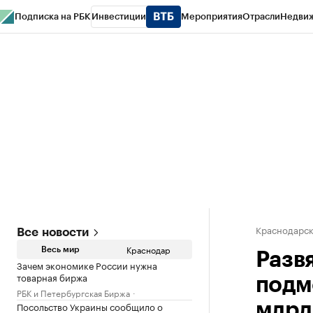
Подписка на РБК
Инвестиции
Мероприятия
Отрасли
Недви
РБК Курсы
РБК Life
Тренды
Визионеры
Национальные проекты
Горо
Газета
Спецпроекты СПб
Конференции СПб
Спецпроекты
Проверк
Краснодарск
Все новости
Краснодар
Весь мир
Разв
Зачем экономике России нужна
товарная биржа
подм
РБК и Петербургская Биржа
Посольство Украины сообщило о
млрд