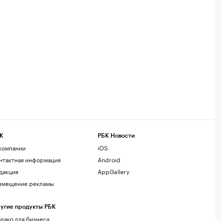
К
РБК Новости
компании
iOS
нтактная информация
Android
дакция
AppGallery
змещение рекламы
угие продукты РБК
лако для бизнеса