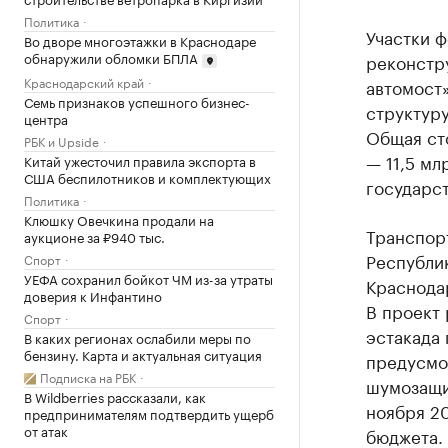
Политика
Участки 
Во дворе многоэтажки в Краснодаре
обнаружили обломки БПЛА
реконстр
Краснодарский край
автомост»
Семь признаков успешного бизнес-
структуру
центра
Общая ст
РБК и Upside
— 11,5 мл
Китай ужесточил правила экспорта в
США беспилотников и комплектующих
государст
Политика
Клюшку Овечкина продали на
Транспор
аукционе за ₽940 тыс.
Республи
Спорт
УЕФА сохранил бойкот ЧМ из-за утраты
Краснодар
доверия к Инфантино
В проект 
Спорт
эстакада 
В каких регионах ослабили меры по
бензину. Карта и актуальная ситуация
предусмо
Подписка на РБК
шумозащи
В Wildberries рассказали, как
ноября 2
предпринимателям подтвердить ущерб
от атак
бюджета.