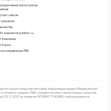
рпоративный регистратор
менов
стинг сайтов
г.решения
акомства
йт знакомств podbor.ru
К Компании
К Курсы
ола управления РБК
регистрации средства массовой информации выдано Федеральной
и сетевого издания «РБК» (свидетельство о регистрации средства
ор) 03.12.2021 за номером ЭЛ №ФС77-82385) сопровождаются