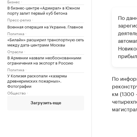
Бизнес
В бизнес-центре «Адмирал» в Южном
порту залит первый куб бетона
По дан
Пресс-релиз
зареги
Военная операция на Украине. Главное
деятел
Политика
«Билайн» расширил транспортную сеть
автома
между дата-центрами Москвы
Новиков
Отрасли
прибыл
В Армении назвали необоснованными
ограничения на экспорт в Россию
Политика
У Колизея раскопали «казармы
По инфор
древнеримских пожарных».
реконстру
Фотографии
км (1300 
Общество
четырехп
Загрузить еще
магистрал