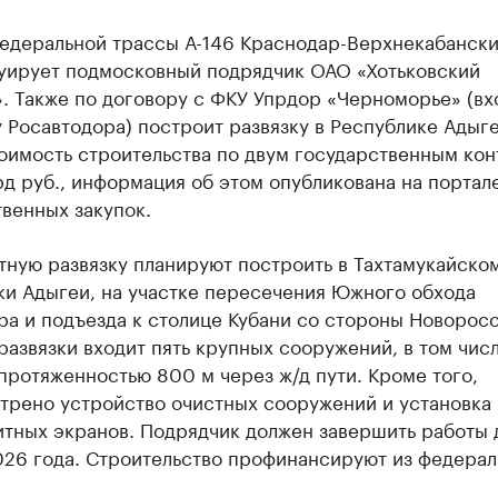
федеральной трассы А-146 Краснодар-Верхнекабанск
уирует подмосковный подрядчик ОАО «Хотьковский
. Также по договору с ФКУ Упрдор «Черноморье» (вх
 Росавтодора) построит развязку в Республике Адыге
оимость строительства по двум государственным кон
рд руб., информация об этом опубликована на портал
венных закупок.
тную развязку планируют построить в Тахтамукайско
ки Адыгеи, на участке пересечения Южного обхода
а и подъезда к столице Кубани со стороны Новоросс
развязки входит пять крупных сооружений, в том чис
протяженностью 800 м через ж/д пути. Кроме того,
трено устройство очистных сооружений и установка
тных экранов. Подрядчик должен завершить работы 
026 года. Строительство профинансируют из федерал