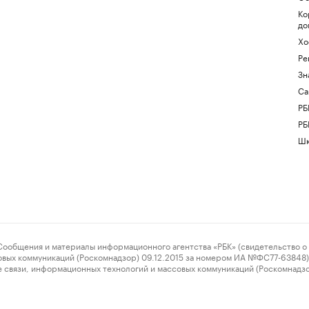
Ко
до
Хо
Ре
Зн
Са
РБ
РБ
Шк
ения и материалы информационного агентства «РБК» (свидетельство о 
овых коммуникаций (Роскомнадзор) 09.12.2015 за номером ИА №ФС77-63848) 
 связи, информационных технологий и массовых коммуникаций (Роскомнадз