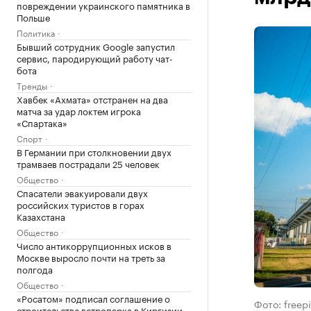
повреждении украинского памятника в
Польше
Политика
Бывший сотрудник Google запустил
сервис, пародирующий работу чат-
бота
Тренды
Хавбек «Ахмата» отстранен на два
матча за удар локтем игрока
«Спартака»
Спорт
В Германии при столкновении двух
трамваев пострадали 25 человек
Общество
Спасатели эвакуировали двух
российских туристов в горах
Казахстана
Общество
Число антикоррупционных исков в
Москве выросло почти на треть за
полгода
Общество
«Росатом» подписал соглашение о
Фото: freep
строительстве ветропарка в Киргизии