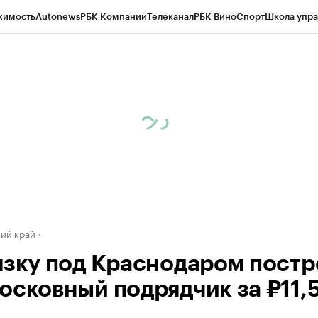
жимость
Autonews
РБК Компании
Телеканал
РБК Вино
Спорт
Школа упра
д
Стиль
Крипто
РБК Бизнес-среда
Дискуссионный клуб
Исследования
К
а контрагентов
Политика
Экономика
Бизнес
Технологии и медиа
Фина
ий край
язку под Краснодаром постр
осковный подрядчик за ₽11,