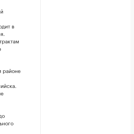
ий
одит в
я.
трактам
е
м районе
ийска.
ле
до
ьного