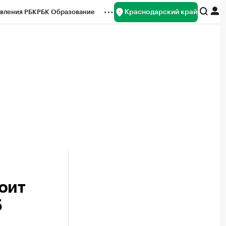
Краснодарский край
вления РБК
РБК Образование
редитные рейтинги
Франшизы
нсы
Рынок наличной валюты
оит
5