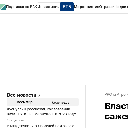
Подписка на РБК
Инвестиции
Мероприятия
Отрасли
Недви
РБК Курсы
РБК Life
Тренды
Визионеры
Национальные проекты
Горо
Газета
Спецпроекты СПб
Конференции СПб
Спецпроекты
Проверк
PROюгАгро
Все новости
Краснодар
Весь мир
Влас
Хуснуллин рассказал, как готовили
визит Путина в Мариуполь в 2023 году
саже
Общество
В МИД заявили о «тяжелейшем за всю