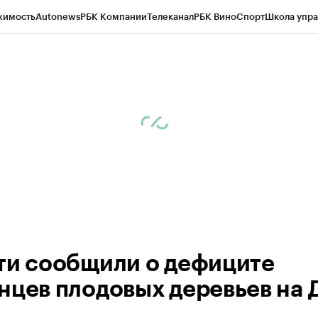
жимость
Autonews
РБК Компании
Телеканал
РБК Вино
Спорт
Школа упра
д
Стиль
Крипто
РБК Бизнес-среда
Дискуссионный клуб
Исследования
К
а контрагентов
Политика
Экономика
Бизнес
Технологии и медиа
Фина
ти сообщили о дефиците
нцев плодовых деревьев на 