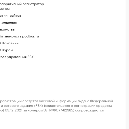
рпоративный регистратор
менов
стинг сайтов
г.решения
акомства
йт знакомств podbor.ru
К Компании
К Курсы
ола управления РБК
регистрации средства массовой информации выдано Федеральной
и сетевого издания «РБК» (свидетельство о регистрации средства
ор) 03.12.2021 за номером ЭЛ №ФС77-82385) сопровождаются