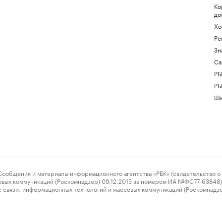
Ко
до
Хо
Ре
Зн
Са
РБ
РБ
Шк
ения и материалы информационного агентства «РБК» (свидетельство о 
овых коммуникаций (Роскомнадзор) 09.12.2015 за номером ИА №ФС77-63848) 
 связи, информационных технологий и массовых коммуникаций (Роскомнадз