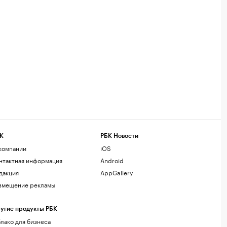
К
РБК Новости
компании
iOS
нтактная информация
Android
дакция
AppGallery
змещение рекламы
угие продукты РБК
лако для бизнеса