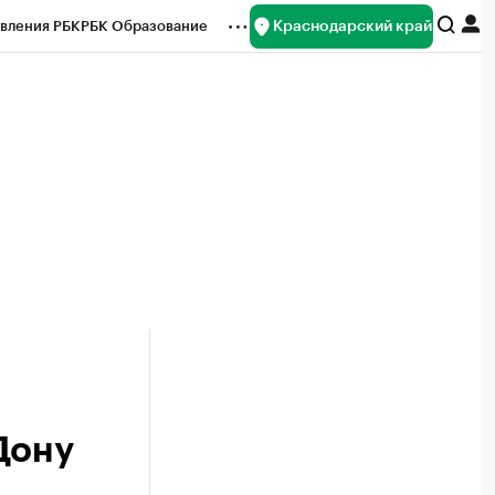
Краснодарский край
вления РБК
РБК Образование
редитные рейтинги
Франшизы
нсы
Рынок наличной валюты
Дону