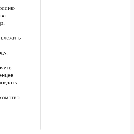
Россию
ива
р.
 вложить
ду.
чить
женцев
создать
акомство