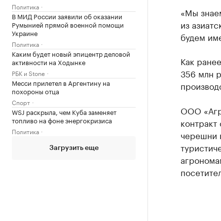
Политика
«Мы знаем
В МИД России заявили об оказании
из азиатс
Румынией прямой военной помощи
Украине
будем име
Политика
Каким будет новый эпицентр деловой
Как ране
активности на Ходынке
356 млн р
РБК и Stone
Месси прилетел в Аргентину на
производс
похороны отца
Спорт
ООО «Агр
WSJ раскрыла, чем Куба заменяет
топливо на фоне энергокризиса
контракт 
Политика
черешни в
туристич
Загрузить еще
агрономам
посетите