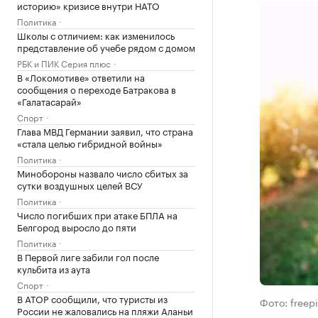
историю» кризисе внутри НАТО
Политика
Школы с отличием: как изменилось
представление об учебе рядом с домом
РБК и ПИК Серия плюс
В «Локомотиве» ответили на
сообщения о переходе Батракова в
«Галатасарай»
Спорт
Глава МВД Германии заявил, что страна
«стала целью гибридной войны»
Политика
Минобороны назвало число сбитых за
сутки воздушных целей ВСУ
Политика
Число погибших при атаке БПЛА на
Белгород выросло до пяти
Политика
В Первой лиге забили гол после
кульбита из аута
Спорт
В АТОР сообщили, что туристы из
Фото: freep
России не жаловались на пляжи Аланьи