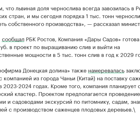
, что львиная доля чернослива всегда завозилась в 
ких стран, и мы сегодня порядка 1 тыс. тонн черносл
ть собственного производства», — рассказал минист
е
сообщал
РБК Ростов, Компания «Дары Садов» готова
уб. в проект по выращиванию слив и выйти на
твенные мощности в 5 тыс. тонн слив в год к 2029 го
офирма Донецкая долина» также
намеревалась
заклю
с компанией из города Чаньи (Китай) на поставку са
 2023-2024 годах. Кроме того, компания планирует 
еский кластер. Проектом предполагается проведение
и и садоводами экскурсий по питомнику, садам, зн
лей с производством саженцев плодовых деревьев.\