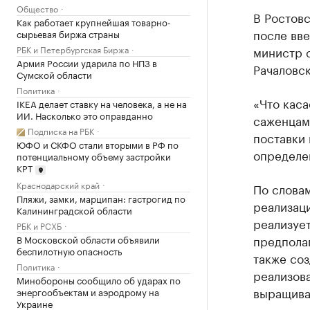
Общество
В Ростовс
Как работает крупнейшая товарно-
после вв
сырьевая биржа страны
РБК и Петербургская Биржа
министр с
Армия России ударила по НПЗ в
Рачаловск
Сумской области
Политика
«Что каса
IKEA делает ставку на человека, а не на
ИИ. Насколько это оправданно
саженцами
Подписка на РБК
поставки 
ЮФО и СКФО стали вторыми в РФ по
определен
потенциальному объему застройки
КРТ
Краснодарский край
По слова
Пляжи, замки, марципан: гастрогид по
реализаци
Калининградской области
реализуе
РБК и РСХБ
предпола
В Московской области объявили
беспилотную опасность
также соз
Политика
реализов
Минобороны сообщило об ударах по
выращиват
энергообъектам и аэродрому на
Украине