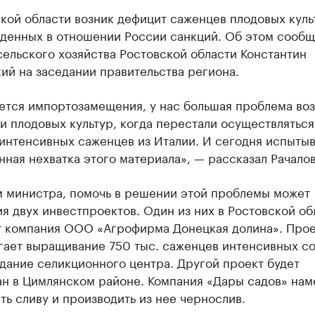
кой области возник дефицит саженцев плодовых куль
еденных в отношении России санкций. Об этом сообщ
ельского хозяйства Ростовской области Константин
ий на заседании правительства региона.
ется импортозамещения, у нас большая проблема воз
 плодовых культур, когда перестали осуществляться
интенсивных саженцев из Италии. И сегодня испыты
ная нехватка этого материала», — рассказал Рачало
м министра, помочь в решении этой проблемы может
я двух инвестпроектов. Один из них в Ростовской об
т компания ООО «Агрофирма Донецкая долина». Прое
гает выращивание 750 тыс. саженцев интенсивных со
дание селикционного центра. Другой проект будет
ан в Цимлянском районе. Компания «Дары садов» нам
ь сливу и производить из нее чернослив.