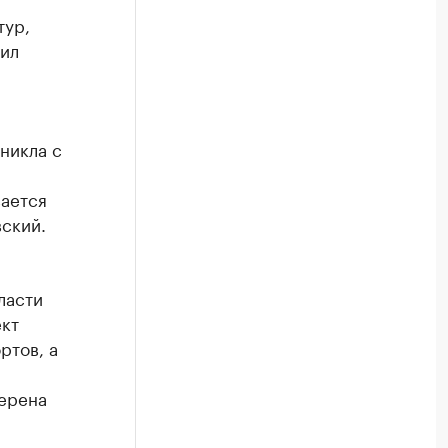
тур,
ил
никла с
вается
вский.
ласти
кт
ртов, а
ерена