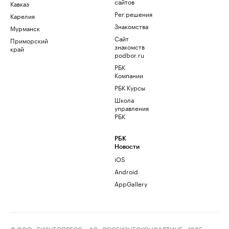
сайтов
Кавказ
Рег.решения
Карелия
Знакомства
Мурманск
Сайт
Приморский
знакомств
край
podbor.ru
РБК
Компании
РБК Курсы
Школа
управления
РБК
РБК
Новости
iOS
Android
AppGallery
© ООО «БИЗНЕСПРЕСС», АО «РОСБИЗНЕСКОНСАЛТИНГ», 1995–