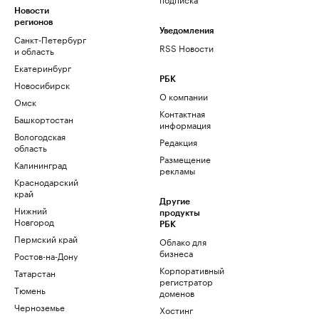
Новости
регионов
Уведомления
Санкт-Петербург
RSS Новости
и область
Екатеринбург
РБК
Новосибирск
О компании
Омск
Контактная
Башкортостан
информация
Вологодская
Редакция
область
Размещение
Калининград
рекламы
Краснодарский
край
Другие
Нижний
продукты
Новгород
РБК
Пермский край
Облако для
бизнеса
Ростов-на-Дону
Корпоративный
Татарстан
регистратор
Тюмень
доменов
Черноземье
Хостинг