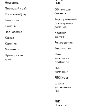
Новгород
РБК
Пермский край
Облако для
бизнеса
Ростов-на-Дону
Корпоративный
Татарстан
регистратор
Тюмень
доменов
Черноземье
Хостинг
сайтов
Кавказ
Рег.решения
Карелия
Знакомства
Мурманск
Сайт
Приморский
знакомств
край
podbor.ru
РБК
Компании
РБК Курсы
Школа
управления
РБК
РБК
Новости