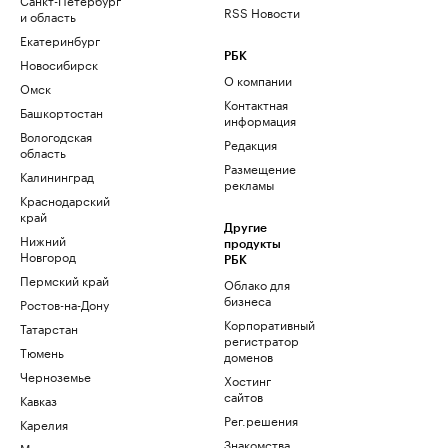
RSS Новости
и область
Екатеринбург
РБК
Новосибирск
О компании
Омск
Контактная
Башкортостан
информация
Вологодская
Редакция
область
Размещение
Калининград
рекламы
Краснодарский
край
Другие
Нижний
продукты
Новгород
РБК
Пермский край
Облако для
бизнеса
Ростов-на-Дону
Корпоративный
Татарстан
регистратор
Тюмень
доменов
Черноземье
Хостинг
сайтов
Кавказ
Рег.решения
Карелия
Знакомства
Мурманск