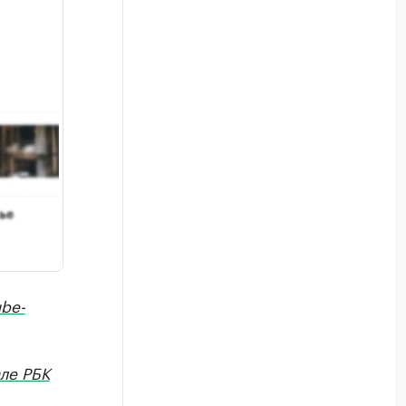
be-
ле РБК