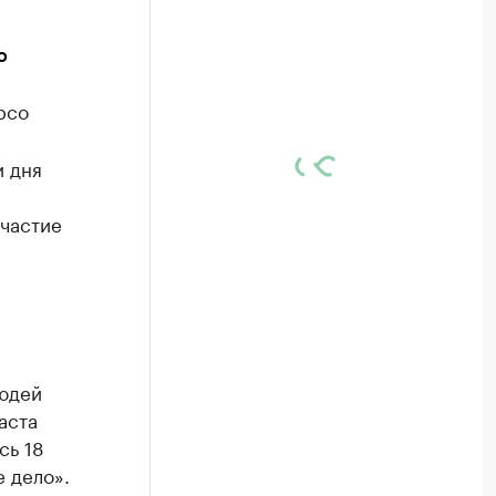
ю
рсо
и дня
участие
людей
аста
сь 18
е дело».