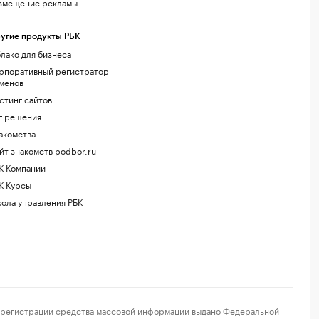
змещение рекламы
угие продукты РБК
лако для бизнеса
рпоративный регистратор
менов
стинг сайтов
г.решения
акомства
йт знакомств podbor.ru
К Компании
К Курсы
ола управления РБК
регистрации средства массовой информации выдано Федеральной