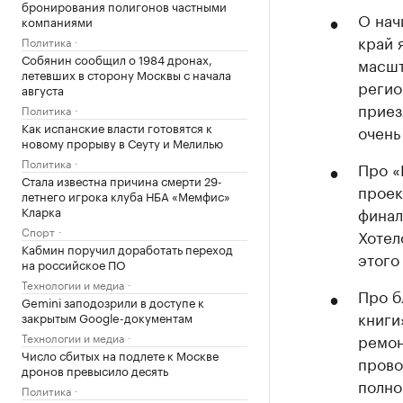
бронирования полигонов частными
О нач
компаниями
край 
Политика
Собянин сообщил о 1984 дронах,
масшт
летевших в сторону Москвы с начала
регио
августа
приез
Политика
Как испанские власти готовятся к
очень
новому прорыву в Сеуту и Мелилью
Политика
Про «
Стала известна причина смерти 29-
проек
летнего игрока клуба НБА «Мемфис»
Кларка
финал
Спорт
Хотел
Кабмин поручил доработать переход
этого
на российское ПО
Технологии и медиа
Про б
Gemini заподозрили в доступе к
книги
закрытым Google-документам
Технологии и медиа
ремон
Число сбитых на подлете к Москве
прово
дронов превысило десять
полно
Политика