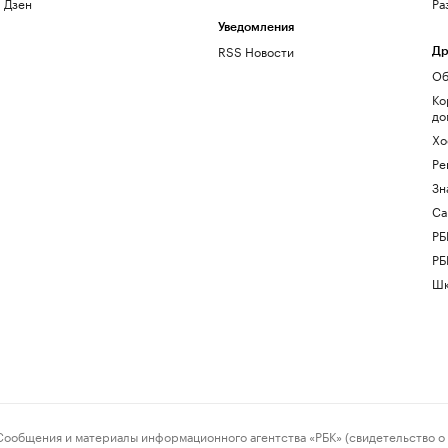
Дзен
Ра
Уведомления
RSS Новости
Др
Об
Ко
до
Хо
Ре
Зн
Са
РБ
РБ
Шк
ения и материалы информационного агентства «РБК» (свидетельство о 