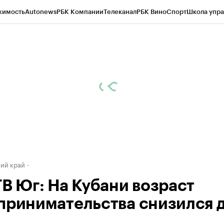
жимость
Autonews
РБК Компании
Телеканал
РБК Вино
Спорт
Школа упра
д
Стиль
Крипто
РБК Бизнес-среда
Дискуссионный клуб
Исследования
К
а контрагентов
Политика
Экономика
Бизнес
Технологии и медиа
Фина
ий край
ТВ Юг: На Кубани возраст
принимательства снизился д