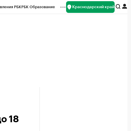
Краснодарский край
вления РБК
РБК Образование
редитные рейтинги
Франшизы
нсы
Рынок наличной валюты
о 18