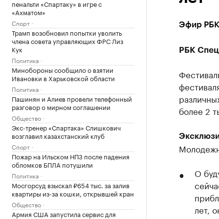
пенальти «Спартаку» в игре с
«Ахматом»
Спорт
Эфир РБК
Трамп возобновил попытки уволить
члена совета управляющих ФРС Лиз
Кук
РБК Спец
Политика
Минобороны сообщило о взятии
Фестиваль
Ивановки в Харьковской области
фестиваля
Политика
различных
Пашинян и Алиев провели телефонный
разговор о мирном соглашении
более 2 т
Общество
Экс-тренер «Спартака» Слишкович
возглавил казахстанский клуб
Эксклюзи
Спорт
Молодежн
Пожар на Ильском НПЗ после падения
обломков БПЛА потушили
О буд
Политика
сейча
Мосгорсуд взыскал ₽654 тыс. за залив
квартиры из-за кошки, открывшей кран
прибл
Общество
лет, 
Армия США запустила сервис для