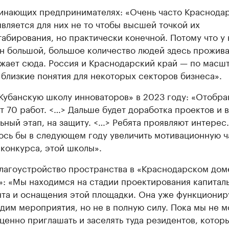
инающих предпринимателях: «Очень часто Краснода
является для них не то чтобы высшей точкой их
абирования, но практически конечной. Потому что у 
н большой, большое количество людей здесь прожива
жает сюда. Россия и Краснодарский край — по масшт
 близкие понятия для некоторых секторов бизнеса».
Кубанскую школу инноваторов» в 2023 году: «Отобра
т 70 работ. <…> Дальше будет доработка проектов и 
ьный этап, на защиту. <…> Ребята проявляют интерес.
ось бы в следующем году увеличить мотивационную ч
 конкурса, этой школы».
лагоустройство пространства в «Краснодарском дом
»: «Мы находимся на стадии проектирования капитал
та и оснащения этой площадки. Она уже функционир
дим мероприятия, но не в полную силу. Пока мы не 
ценно приглашать и заселять туда резидентов, котор