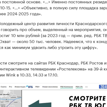
а постоянной основе. <…> Именно постоянных резиде
 10-15. <…> «Объективно, в полную силу площадка зар
нее 2024-2025 года».
олодежный центр развития личности Краснодарского
 говорить про объем, выделенный на мероприятия, о
остиг 10 млн рублей (за 2023 год — прим. ред. РБК ТВ
Охват — около 50 тыс. человек. Надеемся, что к конц
ся как минимум удвоить либо утроить эту цифру».
ти смотрите на сайтах РБК Краснодар, РБК Ростов и
 интерактивном телевидении «Ростелекома» на 39-й к
и Wink в 10:33, 14:33 и 17:10.