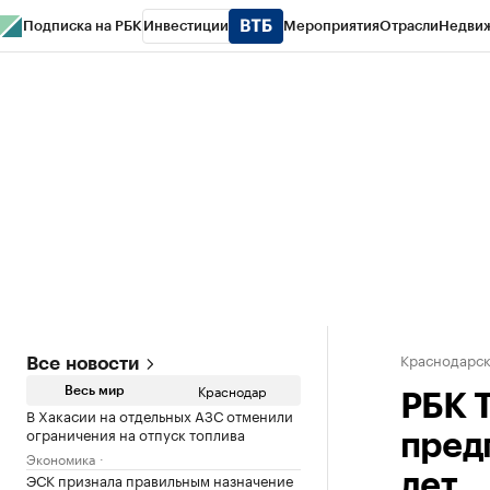
Подписка на РБК
Инвестиции
Мероприятия
Отрасли
Недви
РБК Курсы
РБК Life
Тренды
Визионеры
Национальные проекты
Горо
Газета
Спецпроекты СПб
Конференции СПб
Спецпроекты
Проверк
Краснодарск
Все новости
Краснодар
Весь мир
РБК 
В Хакасии на отдельных АЗС отменили
ограничения на отпуск топлива
пред
Экономика
ЭСК признала правильным назначение
лет