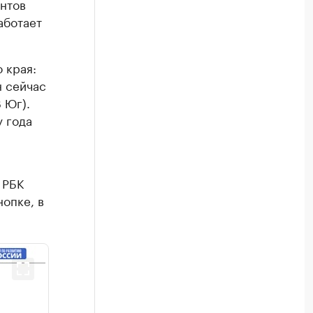
нтов
аботает
 края:
н сейчас
 Юг).
у года
 РБК
нопке, в