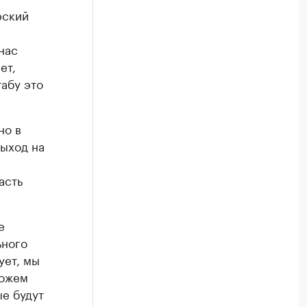
рский
нас
ет,
абу это
но в
выход на
асть
е
ьного
ует, мы
можем
ые будут