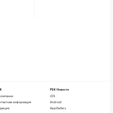
К
РБК Новости
компании
iOS
нтактная информация
Android
дакция
AppGallery