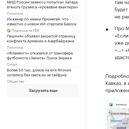
там н
МИД России заявил о попытках Запада
втянуть Грузию в «кровавые авантюры»
будет
Политика
не ра
Инженер по имени Прометей. Что
известно о новом ИИ-стартапе Безоса
Про М
Подписка на РБК
«Если
Пашинян объявил закрытой страницу
конфликта Армении и Азербайджана
уже д
Политика
<…> «
«Фламенго» отказался от трансфера
удаст
футболиста «Зенита» Луиса Энрике
Спорт
Более 50 тыс. домов на юге Японии
остались без света из-за тайфуна
Подробнос
Общество
Кавказ, в
приложени
Загрузить еще