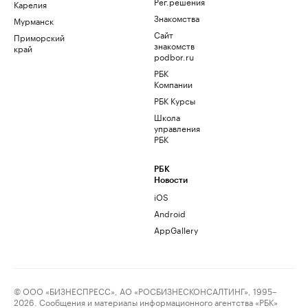
Рег.решения
Карелия
Знакомства
Мурманск
Сайт
Приморский
знакомств
край
podbor.ru
РБК
Компании
РБК Курсы
Школа
управления
РБК
РБК
Новости
iOS
Android
AppGallery
© ООО «БИЗНЕСПРЕСС», АО «РОСБИЗНЕСКОНСАЛТИНГ», 1995–
2026. Сообщения и материалы информационного агентства «РБК»