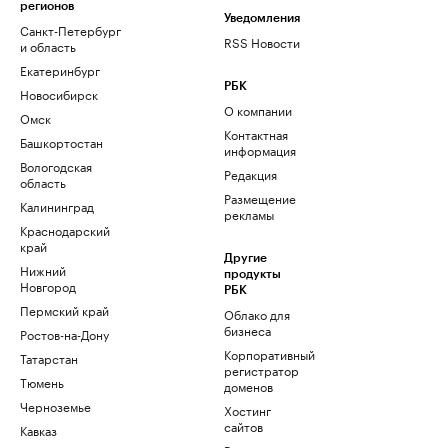
регионов
Уведомления
Санкт-Петербург
RSS Новости
и область
Екатеринбург
РБК
Новосибирск
О компании
Омск
Контактная
Башкортостан
информация
Вологодская
Редакция
область
Размещение
Калининград
рекламы
Краснодарский
край
Другие
Нижний
продукты
Новгород
РБК
Пермский край
Облако для
бизнеса
Ростов-на-Дону
Корпоративный
Татарстан
регистратор
Тюмень
доменов
Черноземье
Хостинг
сайтов
Кавказ