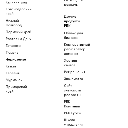
Калининград
рекламы
Краснодарский
край
Другие
Нижний
продукты
Новгород
РБК
Пермский край
Облако для
бизнеса
Ростов-на-Дону
Корпоративный
Татарстан
регистратор
Тюмень
доменов
Черноземье
Хостинг
сайтов
Кавказ
Рег.решения
Карелия
Знакомства
Мурманск
Сайт
Приморский
знакомств
край
podbor.ru
РБК
Компании
РБК Курсы
Школа
управления