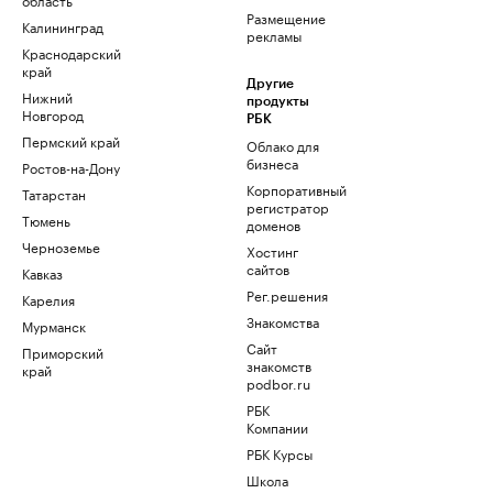
Размещение
Калининград
рекламы
Краснодарский
край
Другие
Нижний
продукты
Новгород
РБК
Пермский край
Облако для
бизнеса
Ростов-на-Дону
Корпоративный
Татарстан
регистратор
Тюмень
доменов
Черноземье
Хостинг
сайтов
Кавказ
Рег.решения
Карелия
Знакомства
Мурманск
Сайт
Приморский
знакомств
край
podbor.ru
РБК
Компании
РБК Курсы
Школа