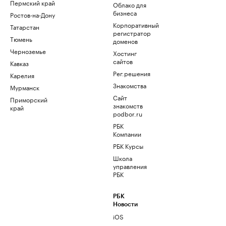
Пермский край
Облако для
бизнеса
Ростов-на-Дону
Корпоративный
Татарстан
регистратор
Тюмень
доменов
Черноземье
Хостинг
сайтов
Кавказ
Рег.решения
Карелия
Знакомства
Мурманск
Сайт
Приморский
знакомств
край
podbor.ru
РБК
Компании
РБК Курсы
Школа
управления
РБК
РБК
Новости
iOS