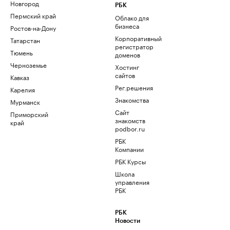
Новгород
РБК
Пермский край
Облако для
бизнеса
Ростов-на-Дону
Корпоративный
Татарстан
регистратор
Тюмень
доменов
Черноземье
Хостинг
сайтов
Кавказ
Рег.решения
Карелия
Знакомства
Мурманск
Сайт
Приморский
знакомств
край
podbor.ru
РБК
Компании
РБК Курсы
Школа
управления
РБК
РБК
Новости