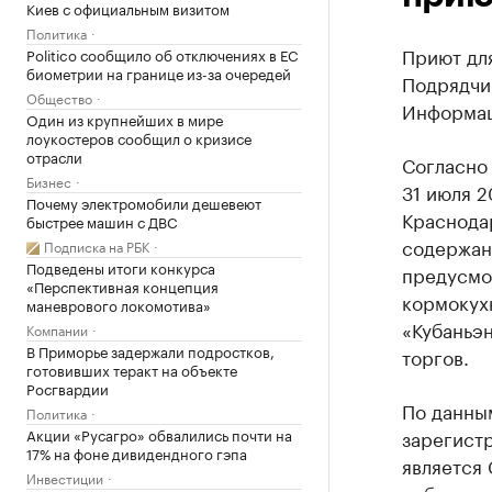
Киев с официальным визитом
Политика
Приют для
Politico сообщило об отключениях в ЕС
биометрии на границе из-за очередей
Подрядчи
Общество
Информаци
Один из крупнейших в мире
лоукостеров сообщил о кризисе
отрасли
Согласно
Бизнес
31 июля 
Почему электромобили дешевеют
Краснодар
быстрее машин с ДВС
содержан
Подписка на РБК
Подведены итоги конкурса
предусмот
«Перспективная концепция
кормокух
маневрового локомотива»
«Кубаньэ
Компании
В Приморье задержали подростков,
торгов.
готовивших теракт на объекте
Росгвардии
По данны
Политика
Акции «Русагро» обвалились почти на
зарегист
17% на фоне дивидендного гэпа
является 
Инвестиции