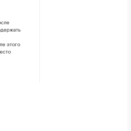
осле
одержать
ле этого
место