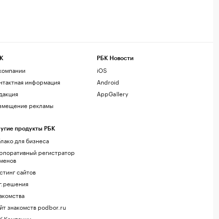
К
РБК Новости
компании
iOS
нтактная информация
Android
дакция
AppGallery
змещение рекламы
угие продукты РБК
лако для бизнеса
рпоративный регистратор
менов
стинг сайтов
г.решения
акомства
йт знакомств podbor.ru
К Компании