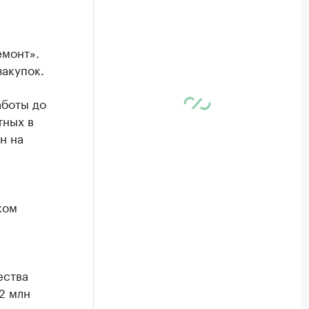
емонт».
акупок.
аботы до
тных в
н на
ком
ества
2 млн