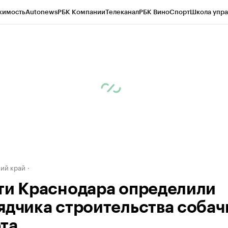
жимость
Autonews
РБК Компании
Телеканал
РБК Вино
Спорт
Школа упра
д
Стиль
Крипто
РБК Бизнес-среда
Дискуссионный клуб
Исследования
К
а контрагентов
Политика
Экономика
Бизнес
Технологии и медиа
Фина
ий край
ти Краснодара определили
ядчика строительства собач
та