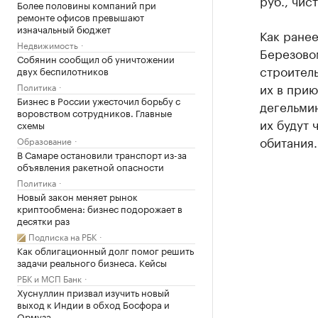
руб., чис
Более половины компаний при
ремонте офисов превышают
изначальный бюджет
Как ранее
Недвижимость
Березово
Собянин сообщил об уничтожении
строитель
двух беспилотников
их в прию
Политика
Бизнес в России ужесточил борьбу с
дегельми
воровством сотрудников. Главные
их будут 
схемы
обитания.
Образование
В Самаре остановили транспорт из-за
объявления ракетной опасности
Политика
Новый закон меняет рынок
криптообмена: бизнес подорожает в
десятки раз
Подписка на РБК
Как облигационный долг помог решить
задачи реального бизнеса. Кейсы
РБК и МСП Банк
Хуснуллин призвал изучить новый
выход к Индии в обход Босфора и
Ормуза