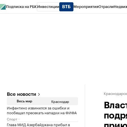
Подписка на РБК
Инвестиции
Мероприятия
Отрасли
Недви
РБК Курсы
РБК Life
Тренды
Визионеры
Национальные проекты
Горо
Газета
Спецпроекты СПб
Конференции СПб
Спецпроекты
Проверк
Краснодарск
Все новости
Краснодар
Весь мир
Влас
Инфантино извинился за ошибки и
пообещал пресекать нападки на ФИФА
подр
Спорт
Глава МИД Азербайджана прибыл в
прию