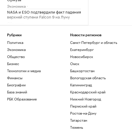
Экономика
NASA и ESO подтвердили факт падения
верхней ступени Falcon 9 на Луну
Общество
Почему инвесторы выбирают офисы в
оживленных районах Москвы
Рубрики
Новости регионов
РБК и Upside
Политика
Санкт-Петербург и область
США восстановили обмен
Экономика
Екатеринбург
разведданными с Украиной
Общество
Новосибирск
Политика
Бизнес
Омск
Военная операция на Украине. Онлайн
Технологии и медиа
Башкортостан
Политика
Трамп пригрозил тюрьмой за
Финансы
Вологодская область
публикации о сокращении запасов
Биографии
Калининград
ракет у США
База знаний
Краснодарский край
Политика
РБК Образование
Нижний Новгород
Загрузить еще
Пермский край
Ростов-на-Дону
Татарстан
Тюмень