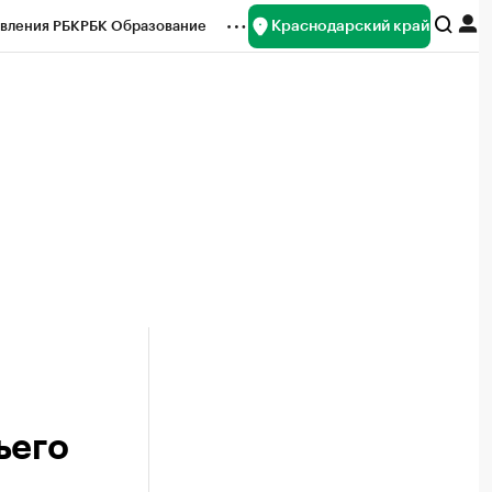
Краснодарский край
вления РБК
РБК Образование
редитные рейтинги
Франшизы
нсы
Рынок наличной валюты
ьего