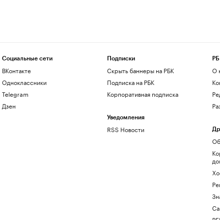
Социальные сети
Подписки
РБ
ВКонтакте
Скрыть баннеры на РБК
О 
Одноклассники
Подписка на РБК
Ко
Telegram
Корпоративная подписка
Ре
Дзен
Ра
Уведомления
RSS Новости
Др
Об
Ко
до
Хо
Ре
Зн
Са
РБ