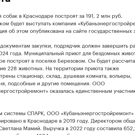
 собак в Краснодаре построят за 191, 2 млн руб.
ком будет выступать компания «Кубаньэнергостройр
я об этом опубликована на сайте государственных з
 документам закупки, подрядчик должен завершить р
2024 года. Муниципальный приют для бездомных живо
е построят в поселке Березовом. Он будет рассчита
ие 228 животных. На территории приюта также
рены стационар, склад, душевая комната, вольеры,
ня, подсобные и другие помещения. ООО
нергостройремонт» оказалась единственным участни
м системы СПАРК, ООО «Кубаньэнергостройремонт»
рировано в Краснодаре в 2019 году. Директором общ
Светлана Мамий. Выручка в 2022 году составила 652,