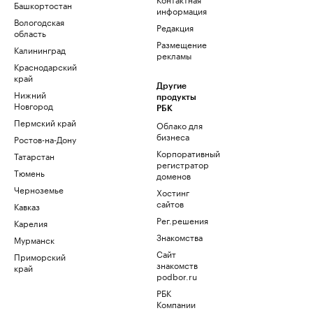
Башкортостан
информация
Вологодская
Редакция
область
Размещение
Калининград
рекламы
Краснодарский
край
Другие
Нижний
продукты
Новгород
РБК
Пермский край
Облако для
бизнеса
Ростов-на-Дону
Корпоративный
Татарстан
регистратор
Тюмень
доменов
Черноземье
Хостинг
сайтов
Кавказ
Рег.решения
Карелия
Знакомства
Мурманск
Сайт
Приморский
знакомств
край
podbor.ru
РБК
Компании